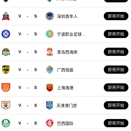
V
-
S
即将开始
深圳青年人
V
-
S
即将开始
宁波职业足球俱
乐部
V
-
S
即将开始
青岛西海岸
V
-
S
即将开始
广西恒宸
V
-
S
即将开始
上海海港
V
-
S
即将开始
天津津门虎
V
-
S
即将开始
巴西国际