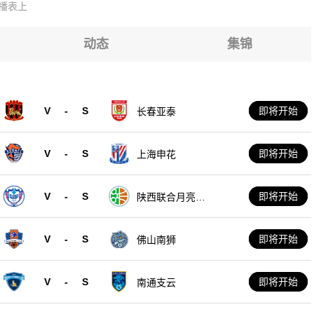
播表上
亚塞普泰姆夫里
亚塞普泰姆夫里
亚塞普泰姆夫里
动态
集锦
亚塞普泰姆夫里
亚塞普泰姆夫里
V
-
S
即将开始
长春亚泰
亚塞普泰姆夫里
V
-
S
即将开始
上海申花
V
-
S
即将开始
陕西联合月亮泊
队
V
-
S
即将开始
佛山南狮
V
-
S
即将开始
南通支云