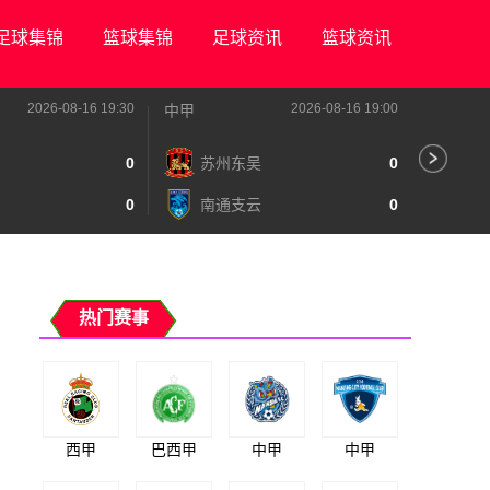
足球集锦
篮球集锦
足球资讯
篮球资讯
2026-08-16 19:30
2026-08-16 19:00
中甲
中甲
0
苏州东吴
0
深
0
南通支云
0
宁
热门赛事
西甲
巴西甲
中甲
中甲