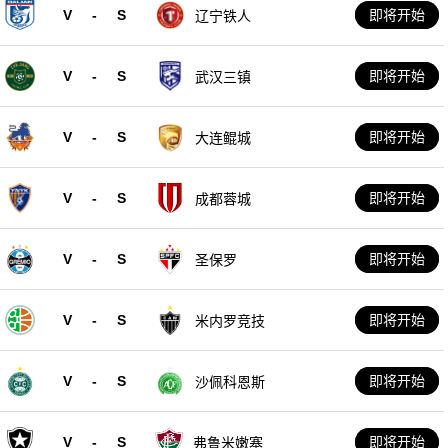
V
-
S
即将开始
辽宁铁人
V
-
S
即将开始
武汉三镇
V
-
S
即将开始
大连鲲城
V
-
S
即将开始
成都蓉城
V
-
S
即将开始
圣保罗
V
-
S
即将开始
米内罗竞技
V
-
S
即将开始
沙佩科恩斯
V
-
S
即将开始
弗鲁米嫩塞