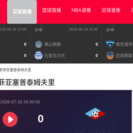
篮球直播
NBA录像
足球录像
足球直播
026-08-16 22:00
2026-08-16 19:30
中甲
中甲
0
佛山南狮
0
南京城市
0
石家庄功夫
0
定南赣联
雷茨VS索菲亚塞普泰姆夫里
VS索菲亚塞普泰姆夫里
026-07-10 16:00:00
0