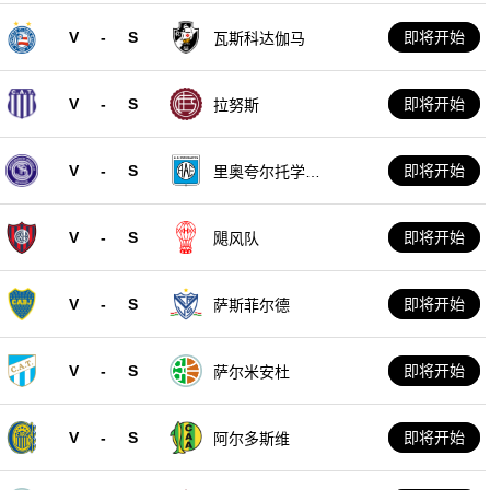
V
-
S
即将开始
瓦斯科达伽马
V
-
S
即将开始
拉努斯
V
-
S
即将开始
里奥夸尔托学生
队
V
-
S
即将开始
飓风队
V
-
S
即将开始
萨斯菲尔德
V
-
S
即将开始
萨尔米安杜
V
-
S
即将开始
阿尔多斯维