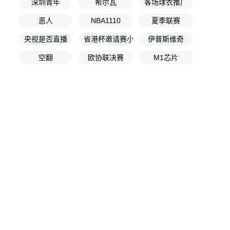
深圳青年
希尔瓦
客场球衣推广
恶人
NBA1110
夏季联赛
央视是否直播
省港杯邀请赛小组赛第3轮
伊普斯维奇
空翻
欧协联决赛
M1芯片