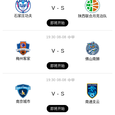
V
S
-
石家庄功夫
陕西联合月亮泊队
即将开始
19:30
08-08
中甲
V
S
-
梅州客家
佛山南狮
即将开始
19:30
08-08
中甲
V
S
-
南京城市
南通支云
即将开始