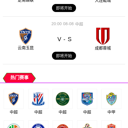
定南赣联
大连鲲城
即将开始
20:00
08-08
中超
V
S
-
云南玉昆
成都蓉城
即将开始
热门赛事
中超
中超
中超
中超
中甲