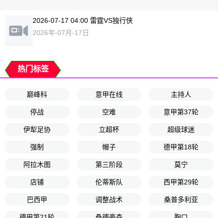
2026-07-17 04:00 雷霆VS独行侠
2026年-07月-17日
热门标签
巅峰科
意甲在线
主持人
停战
空难
意甲第37轮
伊犁足协
立超杯
超级球迷
强制
帽子
德甲第18轮
阿拉木图
第三阶段
莫宁
店铺
伦蒂斯队
西甲第29轮
巴西甲
调整战术
桑普多利亚
德甲第21轮
桑德豪森
胸口