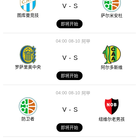
V
S
-
图库曼竞技
萨尔米安杜
即将开始
04:00
08-10
阿甲
V
S
-
罗萨里奥中央
阿尔多斯维
即将开始
04:00
08-10
阿甲
V
S
-
防卫者
纽维尔老男孩
即将开始