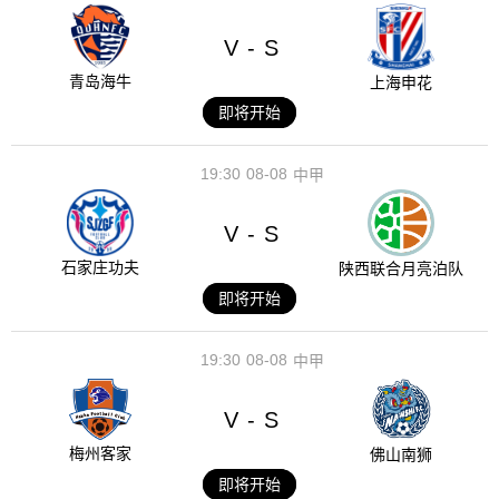
V
S
-
青岛海牛
上海申花
即将开始
19:30
08-08
中甲
V
S
-
石家庄功夫
陕西联合月亮泊队
即将开始
19:30
08-08
中甲
V
S
-
梅州客家
佛山南狮
即将开始