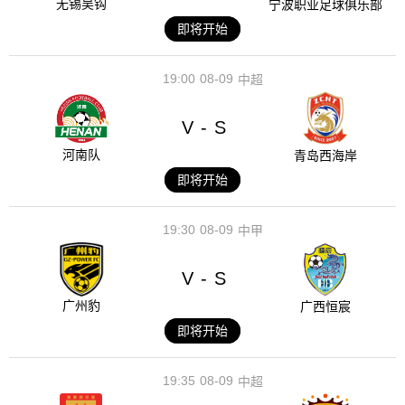
无锡吴钩
宁波职业足球俱乐部
即将开始
19:00
08-09
中超
V
S
-
河南队
青岛西海岸
即将开始
19:30
08-09
中甲
V
S
-
广州豹
广西恒宸
即将开始
19:35
08-09
中超