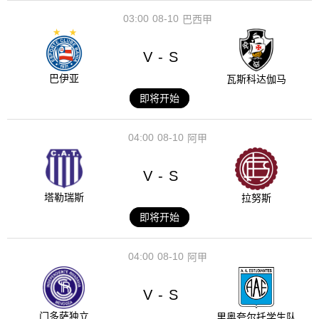
03:00
08-10
巴西甲
V
S
-
巴伊亚
瓦斯科达伽马
即将开始
04:00
08-10
阿甲
V
S
-
塔勒瑞斯
拉努斯
即将开始
04:00
08-10
阿甲
V
S
-
门多萨独立
里奥夸尔托学生队