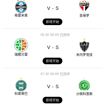
V
S
-
格雷米奥
圣保罗
即将开始
05:30
08-09
巴西甲
V
S
-
瑞模贝雷
米内罗竞技
即将开始
07:30
08-09
巴西甲
V
S
-
科里蒂巴
沙佩科恩斯
即将开始