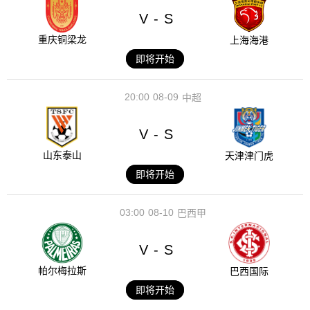
V
S
-
重庆铜梁龙
上海海港
即将开始
20:00
08-09
中超
V
S
-
山东泰山
天津津门虎
即将开始
03:00
08-10
巴西甲
V
S
-
帕尔梅拉斯
巴西国际
即将开始