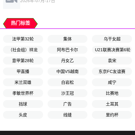
2026年-07月-17日
热门标签
法甲第32轮
集体
乌干女超
（社会组）祥龙
阿布巴卡尔
U21联赛决赛第6轮
意甲第28轮
丹女乙
袁宋
甲直播
中国VS越南
东京FC友谊赛
米兰双雄
白岩松
咸宁
孝敏世界杯
沙王冠
比赛地
挡球
广告
土耳其
头皮
线缝
里约杯