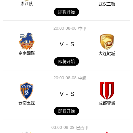
浙江队
武汉三镇
即将开始
20:00
08-08
中甲
V
S
-
定南赣联
大连鲲城
即将开始
20:00
08-08
中超
V
S
-
云南玉昆
成都蓉城
即将开始
03:00
08-09
巴西甲