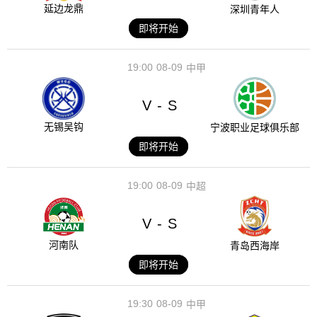
延边龙鼎
深圳青年人
即将开始
19:00
08-09
中甲
V
S
-
无锡吴钩
宁波职业足球俱乐部
即将开始
19:00
08-09
中超
V
S
-
河南队
青岛西海岸
即将开始
19:30
08-09
中甲