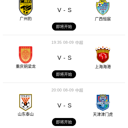
V
S
-
广州豹
广西恒宸
即将开始
19:35
08-09
中超
V
S
-
重庆铜梁龙
上海海港
即将开始
20:00
08-09
中超
V
S
-
山东泰山
天津津门虎
即将开始