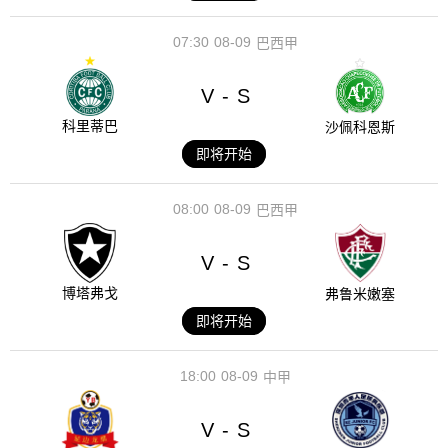
07:30
08-09
巴西甲
V
S
-
科里蒂巴
沙佩科恩斯
即将开始
08:00
08-09
巴西甲
V
S
-
博塔弗戈
弗鲁米嫩塞
即将开始
18:00
08-09
中甲
V
S
-