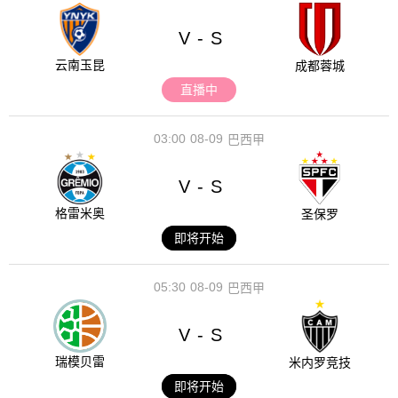
V
S
-
云南玉昆
成都蓉城
直播中
03:00
08-09
巴西甲
V
S
-
格雷米奥
圣保罗
即将开始
05:30
08-09
巴西甲
V
S
-
瑞模贝雷
米内罗竞技
即将开始