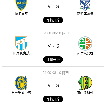
V
S
-
博卡青年
萨斯菲尔德
即将开始
04:00
08-10
阿甲
V
S
-
图库曼竞技
萨尔米安杜
即将开始
04:00
08-10
阿甲
V
S
-
罗萨里奥中央
阿尔多斯维
即将开始