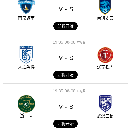
V
S
-
南京城市
南通支云
即将开始
19:35
08-08
中超
V
S
-
大连英博
辽宁铁人
即将开始
19:35
08-08
中超
V
S
-
浙江队
武汉三镇
即将开始