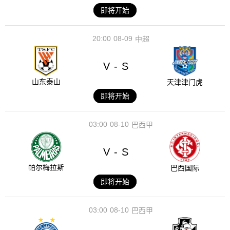
即将开始
20:00
08-09
中超
V
S
-
山东泰山
天津津门虎
即将开始
03:00
08-10
巴西甲
V
S
-
帕尔梅拉斯
巴西国际
即将开始
03:00
08-10
巴西甲