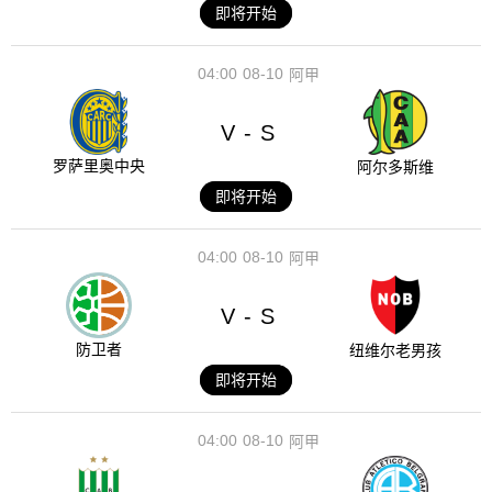
即将开始
04:00
08-10
阿甲
V
S
-
罗萨里奥中央
阿尔多斯维
即将开始
04:00
08-10
阿甲
V
S
-
防卫者
纽维尔老男孩
即将开始
04:00
08-10
阿甲