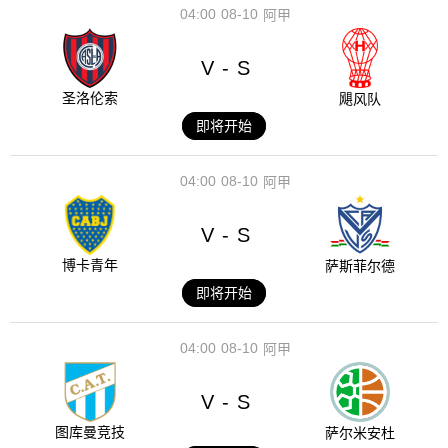
04:00
08-10
阿甲
V
S
-
圣洛伦索
飓风队
即将开始
04:00
08-10
阿甲
V
S
-
博卡青年
萨斯菲尔德
即将开始
04:00
08-10
阿甲
V
S
-
图库曼竞技
萨尔米安杜