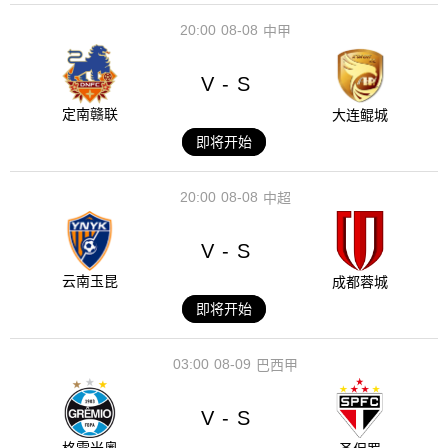
20:00
08-08
中甲
V
S
-
定南赣联
大连鲲城
即将开始
20:00
08-08
中超
V
S
-
云南玉昆
成都蓉城
即将开始
03:00
08-09
巴西甲
V
S
-