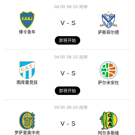
04:00
08-10
阿甲
V
S
-
博卡青年
萨斯菲尔德
即将开始
04:00
08-10
阿甲
V
S
-
图库曼竞技
萨尔米安杜
即将开始
04:00
08-10
阿甲
V
S
-
罗萨里奥中央
阿尔多斯维