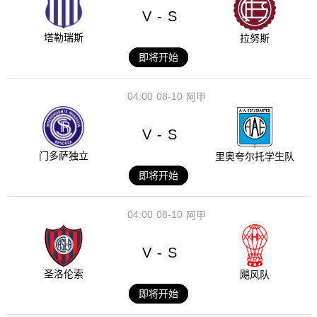
V
S
-
塔勒瑞斯
拉努斯
即将开始
04:00
08-10
阿甲
V
S
-
门多萨独立
里奥夸尔托学生队
即将开始
04:00
08-10
阿甲
V
S
-
圣洛伦索
飓风队
即将开始