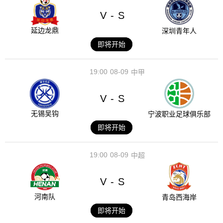
V
S
-
延边龙鼎
深圳青年人
即将开始
19:00
08-09
中甲
V
S
-
无锡吴钩
宁波职业足球俱乐部
即将开始
19:00
08-09
中超
V
S
-
河南队
青岛西海岸
即将开始