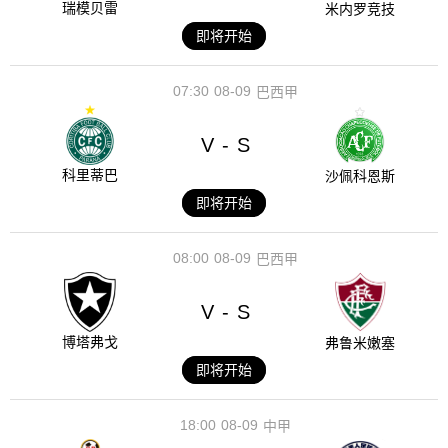
瑞模贝雷
米内罗竞技
即将开始
07:30
08-09
巴西甲
V
S
-
科里蒂巴
沙佩科恩斯
即将开始
08:00
08-09
巴西甲
V
S
-
博塔弗戈
弗鲁米嫩塞
即将开始
18:00
08-09
中甲