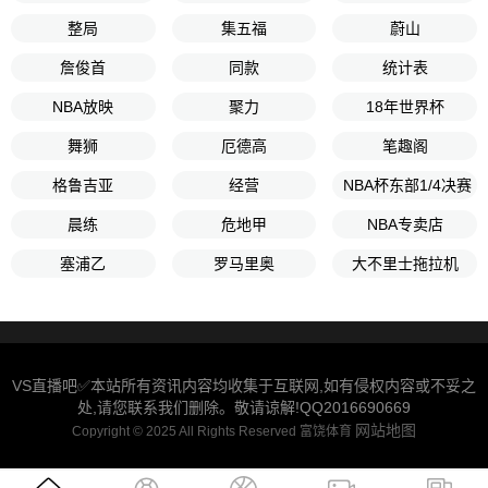
整局
集五福
蔚山
詹俊首
同款
统计表
NBA放映
聚力
18年世界杯
舞狮
厄德高
笔趣阁
格鲁吉亚
经营
NBA杯东部1/4决赛
晨练
危地甲
NBA专卖店
塞浦乙
罗马里奥
大不里士拖拉机
VS直播吧✅本站所有资讯内容均收集于互联网,如有侵权内容或不妥之
处,请您联系我们删除。敬请谅解!QQ2016690669
网站地图
Copyright © 2025 All Rights Reserved 富饶体育