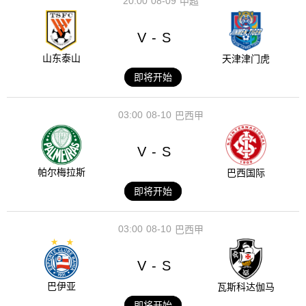
20:00
08-09
中超
V
S
-
山东泰山
天津津门虎
即将开始
03:00
08-10
巴西甲
V
S
-
帕尔梅拉斯
巴西国际
即将开始
03:00
08-10
巴西甲
V
S
-
巴伊亚
瓦斯科达伽马
即将开始