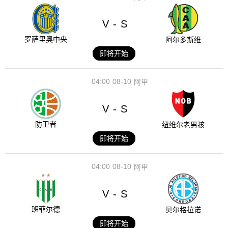
V
S
-
罗萨里奥中央
阿尔多斯维
即将开始
04:00
08-10
阿甲
V
S
-
防卫者
纽维尔老男孩
即将开始
04:00
08-10
阿甲
V
S
-
班菲尔德
贝尔格拉诺
即将开始