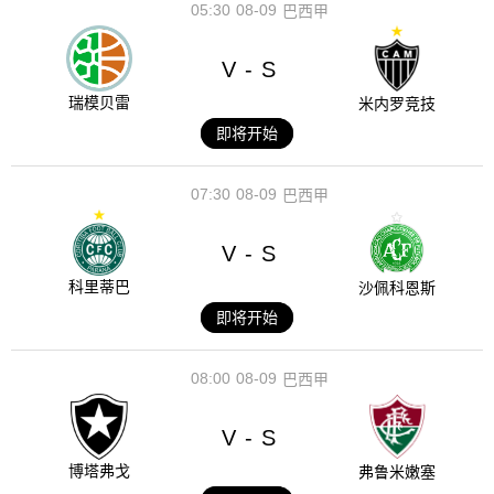
05:30
08-09
巴西甲
V
S
-
瑞模贝雷
米内罗竞技
即将开始
07:30
08-09
巴西甲
V
S
-
科里蒂巴
沙佩科恩斯
即将开始
08:00
08-09
巴西甲
V
S
-
博塔弗戈
弗鲁米嫩塞