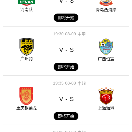
V
S
-
河南队
青岛西海岸
即将开始
19:30
08-09
中甲
V
S
-
广州豹
广西恒宸
即将开始
19:35
08-09
中超
V
S
-
重庆铜梁龙
上海海港
即将开始