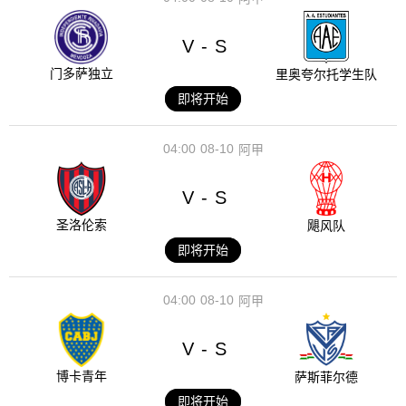
V
S
-
门多萨独立
里奥夸尔托学生队
即将开始
04:00
08-10
阿甲
V
S
-
圣洛伦索
飓风队
即将开始
04:00
08-10
阿甲
V
S
-
博卡青年
萨斯菲尔德
即将开始