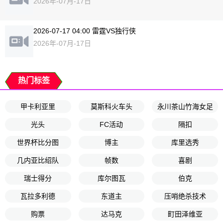
2026年-07月-17日
2026-07-17 04:00 雷霆VS独行侠
2026年-07月-17日
热门标签
甲卡利亚里
莫斯科火车头
永川茶山竹海女足
光头
FC活动
隔扣
世界杯比分图
博主
库里选秀
几内亚比绍队
帧数
喜剧
瑞士得分
库尔图瓦
伯克
瓦拉多利德
东道主
压哨绝杀技术
购票
达马克
町田泽维亚