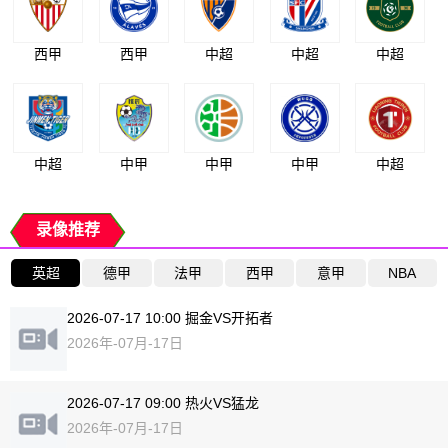
西甲
西甲
中超
中超
中超
中超
中甲
中甲
中甲
中超
录像推荐
英超
德甲
法甲
西甲
意甲
NBA
2026-07-17 10:00 掘金VS开拓者
2026年-07月-17日
2026-07-17 09:00 热火VS猛龙
2026年-07月-17日