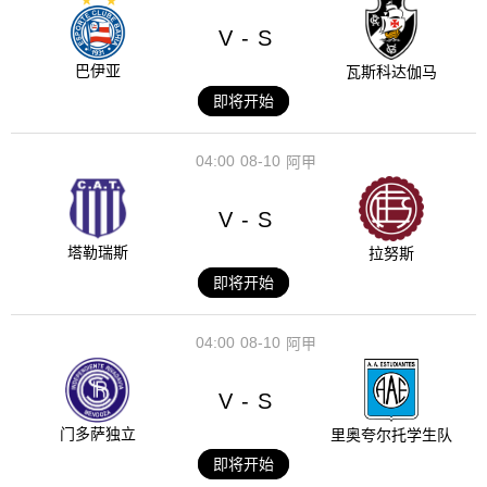
V
S
-
巴伊亚
瓦斯科达伽马
即将开始
04:00
08-10
阿甲
V
S
-
塔勒瑞斯
拉努斯
即将开始
04:00
08-10
阿甲
V
S
-
门多萨独立
里奥夸尔托学生队
即将开始