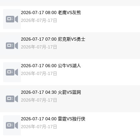
2026-07-17 08:00 老鹰VS灰熊
2026年-07月-17日
2026-07-17 07:00 尼克斯VS勇士
2026年-07月-17日
2026-07-17 06:00 公牛VS湖人
2026年-07月-17日
2026-07-17 04:30 火箭VS篮网
2026年-07月-17日
2026-07-17 04:00 雷霆VS独行侠
2026年-07月-17日