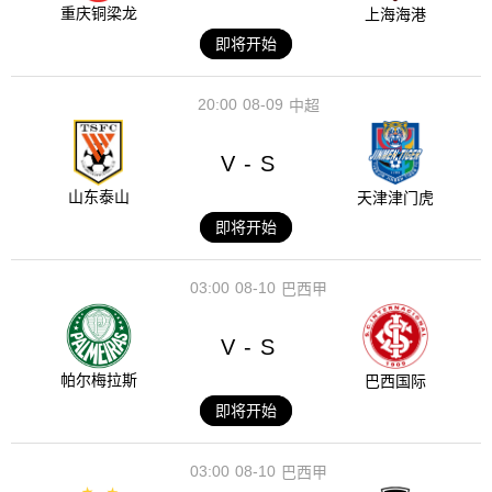
重庆铜梁龙
上海海港
即将开始
20:00
08-09
中超
V
S
-
山东泰山
天津津门虎
即将开始
03:00
08-10
巴西甲
V
S
-
帕尔梅拉斯
巴西国际
即将开始
03:00
08-10
巴西甲