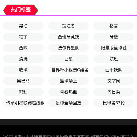
热门标签
晃动
投注者
格言
福字
西班牙竞技
牙缝
西峡
法尔肯堡队
限量版篮球鞋
清洗
巨星
航班
收球
世界杯小组赛C组第2轮
西甲妖队
奥巴马
篮球场上
文字网
鸡翅
青春热血
向日葵
传承明星联赛超级组第4轮
足球全场回放
巴甲第37轮