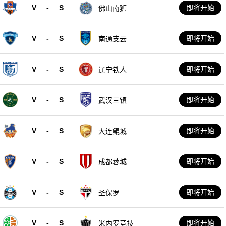
V
-
S
即将开始
佛山南狮
V
-
S
即将开始
南通支云
V
-
S
即将开始
辽宁铁人
V
-
S
即将开始
武汉三镇
V
-
S
即将开始
大连鲲城
V
-
S
即将开始
成都蓉城
V
-
S
即将开始
圣保罗
V
-
S
即将开始
米内罗竞技