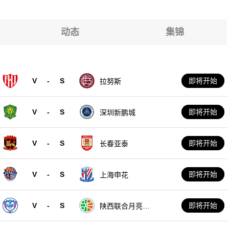
利维也纳青年队
利维也纳青年队
动态
集锦
利维也纳青年队
利维也纳青年队
V
-
S
即将开始
拉努斯
利维也纳青年队
V
-
S
即将开始
深圳新鹏城
V
-
S
即将开始
长春亚泰
V
-
S
即将开始
上海申花
V
-
S
即将开始
陕西联合月亮泊
队