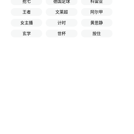
抢七
德国足球
科雷亚
王者
文莱超
阿尔甲
女主播
计时
黄思静
玄学
世杯
按住