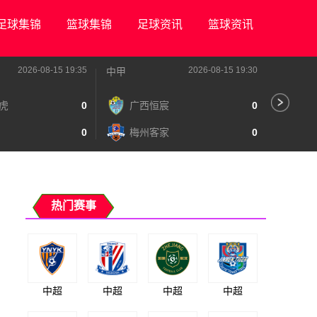
足球集锦
篮球集锦
足球资讯
篮球资讯
2026-08-15 19:35
2026-08-15 19:30
中甲
中甲
虎
0
广西恒宸
0
陕
0
梅州客家
0
长
热门赛事
中超
中超
中超
中超