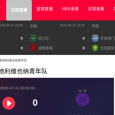
篮球直播
NBA录像
足球录像
足球直播
026-08-15 20:00
2026-08-15 19:35
中超
中超
0
浙江队
0
天津津门
0
成都蓉城
0
北京国安
里德VS奥地利维也纳青年队
VS奥地利维也纳青年队
026-07-11 00:00:00
0