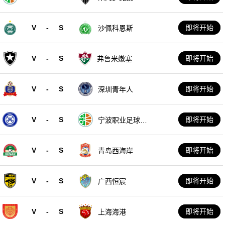
V
-
S
即将开始
沙佩科恩斯
V
-
S
即将开始
弗鲁米嫩塞
V
-
S
即将开始
深圳青年人
V
-
S
即将开始
宁波职业足球俱
乐部
V
-
S
即将开始
青岛西海岸
V
-
S
即将开始
广西恒宸
V
-
S
即将开始
上海海港