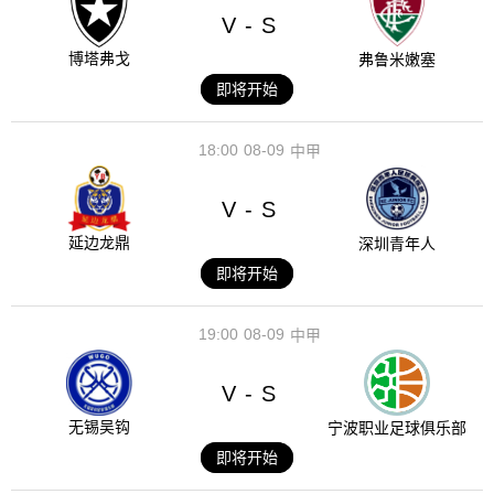
V
S
-
博塔弗戈
弗鲁米嫩塞
即将开始
18:00
08-09
中甲
V
S
-
延边龙鼎
深圳青年人
即将开始
19:00
08-09
中甲
V
S
-
无锡吴钩
宁波职业足球俱乐部
即将开始