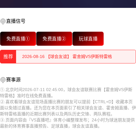
直播信号
2026-08-16 【球会友谊】 霍舍姆VS伊斯特雷格
免费直播①
免费直播②
玩球直播
2026-08-16 【球会友谊】 霍舍姆VS伊斯特雷格
推荐
2026-08-16 【球会友谊】 霍舍姆VS伊斯特雷格
2026-08-16 【球会友谊】 霍舍姆VS伊斯特雷格
2026-08-16 【球会友谊】 霍舍姆VS伊斯特雷格
赛事源
2026-08-16 【球会友谊】 霍舍姆VS伊斯特雷格
2026-08-16 【球会友谊】 霍舍姆VS伊斯特雷格
①.北京时间2026-07-11 02:45:00，球会友谊联赛比赛【霍舍姆VS伊斯
特雷格】准时在线免费直播。
2026-08-16 【球会友谊】 霍舍姆VS伊斯特雷格
2026-08-16 【球会友谊】 霍舍姆VS伊斯特雷格
②.喜欢看球会友谊现场直播比赛的朋友可以提前【CTRL+D】收藏本页
面以免错过直播。还为您在本页面索引了相关球会友谊、霍舍姆直播、伊
2026-08-16 【球会友谊】 霍舍姆VS伊斯特雷格
2026-08-16 【球会友谊】 霍舍姆VS伊斯特雷格
斯特雷格直播的近期比赛列表以及两队历史交锋、两队赛程。
③.页面内容由『VS直播吧』体育小编整理发布；24小时为球迷朋友提供
2026-08-16 【球会友谊】 霍舍姆VS伊斯特雷格
2026-08-16 【球会友谊】 霍舍姆VS伊斯特雷格
最新的体育赛事直播预告、足球直播，球会友谊直播。
2026-08-16 【球会友谊】 霍舍姆VS伊斯特雷格
2026-08-16 【球会友谊】 霍舍姆VS伊斯特雷格