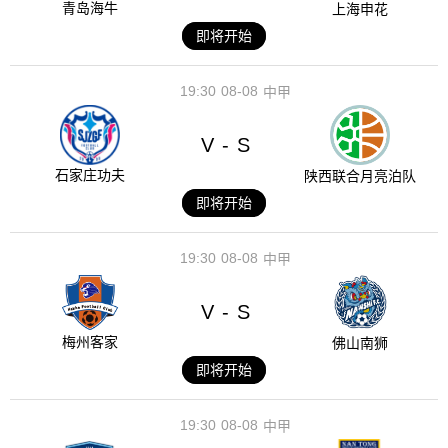
青岛海牛
上海申花
即将开始
19:30
08-08
中甲
V
S
-
石家庄功夫
陕西联合月亮泊队
即将开始
19:30
08-08
中甲
V
S
-
梅州客家
佛山南狮
即将开始
19:30
08-08
中甲