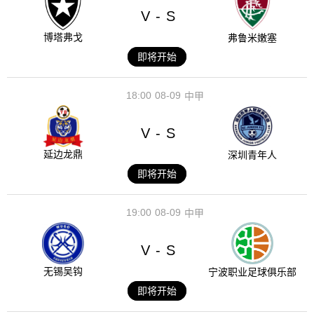
V
S
-
博塔弗戈
弗鲁米嫩塞
即将开始
18:00
08-09
中甲
V
S
-
延边龙鼎
深圳青年人
即将开始
19:00
08-09
中甲
V
S
-
无锡吴钩
宁波职业足球俱乐部
即将开始