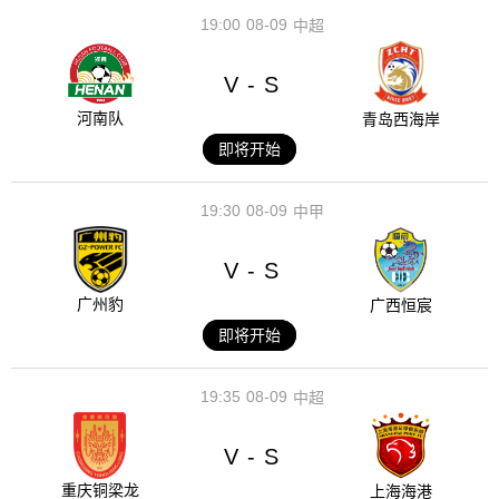
19:00
08-09
中超
V
S
-
河南队
青岛西海岸
即将开始
19:30
08-09
中甲
V
S
-
广州豹
广西恒宸
即将开始
19:35
08-09
中超
V
S
-
重庆铜梁龙
上海海港