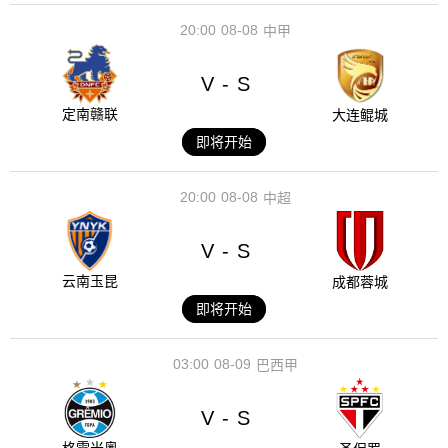
20:00
08-08
中甲
V
S
-
定南赣联
大连鲲城
即将开始
20:00
08-08
中超
V
S
-
云南玉昆
成都蓉城
即将开始
03:00
08-09
巴西甲
V
S
-