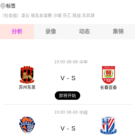
标签
2026-08-16 【中超】 大连英博VS山东泰山
2026-08-16 【中超】 大连英博VS山东泰山
（社会组）凌云
埃及友谊赛
沙城
芬乙
观战
兵兵球
2026-08-16 【中超】 大连英博VS山东泰山
分析
录像
动态
集锦
2026-08-16 【中超】 大连英博VS山东泰山
2026-08-16 【中超】 大连英博VS山东泰山
19:00
08-08
中甲
V
S
-
苏州东吴
长春亚泰
即将开始
19:00
08-08
中超
V
S
-