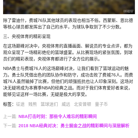
除了雷迪什，费城76队其他球员的表现也相当不俗。西蒙斯、恩比德
等核心球员都发挥出了自己的水平，为球队争取到了不少分数。
三、央视体育的精彩呈现
在这场巅峰对决中，央视体育的直播画面、解说员的专业点评，都为
观众呈现了一场精彩绝伦的篮球盛宴。从比赛现场的紧张氛围，到球
员们的精彩表现，央视体育都进行了全方位的展示。
NBA勇士与费城76人的这场巅峰对决，让我们看到了篮球运动的魅
力。勇士队凭借出色的团队协作和防守，成功击败了费城76人。而费
城76人虽然输掉了比赛，但他们的顽强抵抗也让人印象深刻。这场对
决无疑将成为本赛季NBA的经典之战。而对于我们体育爱好者来说，
能够见证这样一场比赛，无疑是极大的享受。
标签
：
征途
贱熊
篮球迷们
威远
北安普顿
量子币
上一篇:
NBA打击时刻：那些令人难忘的精彩瞬间
下一篇:
2018 NBA经典对决：勇士掘金之战的精彩瞬间与深层解析