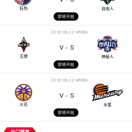
狂热
自由人
即将开始
10:00
08-12
WNBA
V
S
-
王牌
神秘人
即将开始
10:00
08-12
WNBA
V
S
-
火花
水星
即将开始