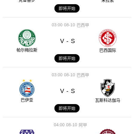
克鲁塞罗
米拉索
即将开始
03:00
08-10
巴西甲
V
S
-
帕尔梅拉斯
巴西国际
即将开始
03:00
08-10
巴西甲
V
S
-
巴伊亚
瓦斯科达伽马
即将开始
04:00
08-10
阿甲