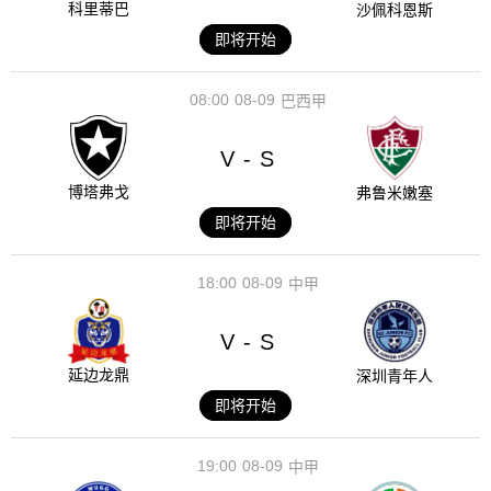
科里蒂巴
沙佩科恩斯
即将开始
08:00
08-09
巴西甲
V
S
-
博塔弗戈
弗鲁米嫩塞
即将开始
18:00
08-09
中甲
V
S
-
延边龙鼎
深圳青年人
即将开始
19:00
08-09
中甲