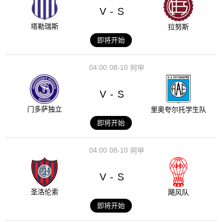
V
S
-
塔勒瑞斯
拉努斯
即将开始
04:00
08-10
阿甲
V
S
-
门多萨独立
里奥夸尔托学生队
即将开始
04:00
08-10
阿甲
V
S
-
圣洛伦索
飓风队
即将开始