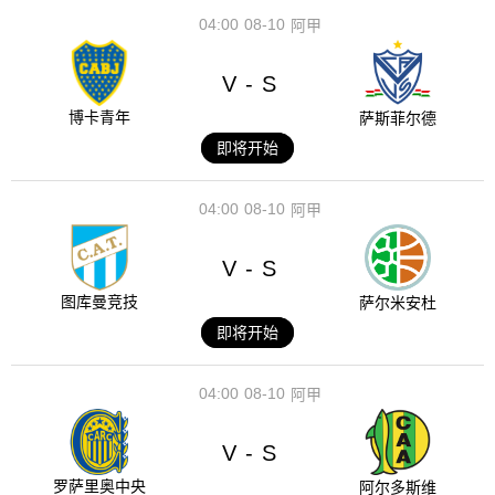
04:00
08-10
阿甲
V
S
-
博卡青年
萨斯菲尔德
即将开始
04:00
08-10
阿甲
V
S
-
图库曼竞技
萨尔米安杜
即将开始
04:00
08-10
阿甲
V
S
-
罗萨里奥中央
阿尔多斯维