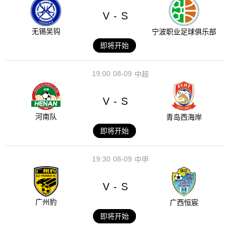
V
S
-
无锡吴钩
宁波职业足球俱乐部
即将开始
19:00
08-09
中超
V
S
-
河南队
青岛西海岸
即将开始
19:30
08-09
中甲
V
S
-
广州豹
广西恒宸
即将开始