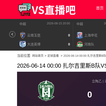
首页
2026-08-15 20:00
2
中超
中超
云南玉昆
0
上海申花
大连英博
0
河南队
当前位置:
>
>
网站首页
足球直播
2026-06-14 00:00 扎尔吉里
2026-06-14 00:00 扎尔吉里斯B
立陶乙 | 2
0