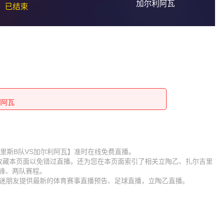
加尔利阿瓦
已结束
利阿瓦
利阿瓦
利阿瓦
利阿瓦
利阿瓦
利阿瓦
利阿瓦
【扎尔吉里斯B队VS加尔利阿瓦】准时在线免费直播。
】收藏本页面以免错过直播。还为您在本页面索引了相关立陶乙、扎尔吉里
利阿瓦
利阿瓦
锋、两队赛程。
为球迷朋友提供最新的体育赛事直播预告、足球直播，立陶乙直播。
利阿瓦
利阿瓦
利阿瓦
利阿瓦