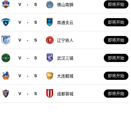
V
-
S
即将开始
佛山南狮
V
-
S
即将开始
南通支云
V
-
S
即将开始
辽宁铁人
V
-
S
即将开始
武汉三镇
V
-
S
即将开始
大连鲲城
V
-
S
即将开始
成都蓉城