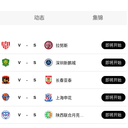
利阿瓦
利阿瓦
利阿瓦
利阿瓦
动态
集锦
利阿瓦
利阿瓦
V
-
S
即将开始
拉努斯
利阿瓦
V
-
S
即将开始
深圳新鹏城
V
-
S
即将开始
长春亚泰
V
-
S
即将开始
上海申花
V
-
S
即将开始
陕西联合月亮泊
队