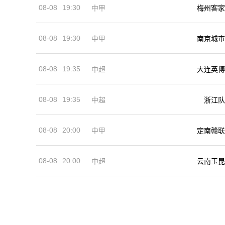
08-08
19:30
中甲
梅州客家
08-08
19:30
中甲
南京城市
08-08
19:35
中超
大连英博
08-08
19:35
中超
浙江队
08-08
20:00
中甲
定南赣联
08-08
20:00
中超
云南玉昆