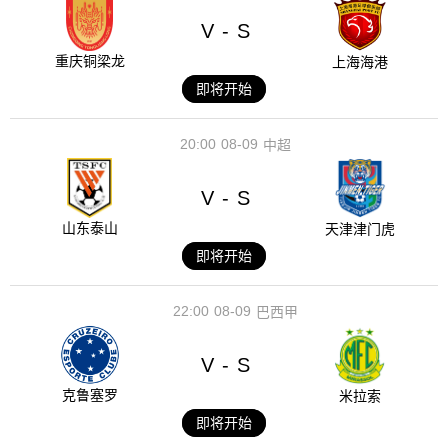
V
S
-
重庆铜梁龙
上海海港
即将开始
20:00
08-09
中超
V
S
-
山东泰山
天津津门虎
即将开始
22:00
08-09
巴西甲
V
S
-
克鲁塞罗
米拉索
即将开始