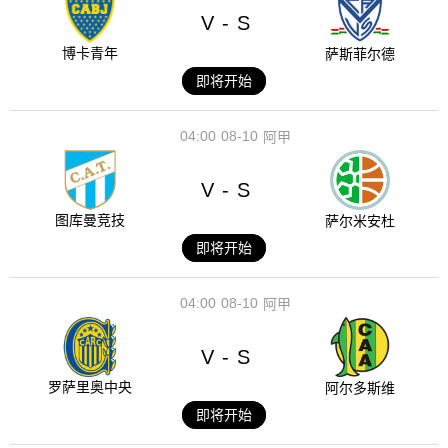
V
S
-
博卡青年
萨斯菲尔德
即将开始
04:00
08-10
阿甲
V
S
-
图库曼竞技
萨尔米安杜
即将开始
04:00
08-10
阿甲
V
S
-
罗萨里奥中央
阿尔多斯维
即将开始