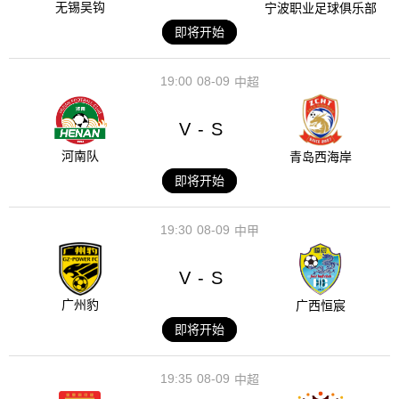
无锡吴钩
宁波职业足球俱乐部
即将开始
19:00
08-09
中超
V
S
-
河南队
青岛西海岸
即将开始
19:30
08-09
中甲
V
S
-
广州豹
广西恒宸
即将开始
19:35
08-09
中超