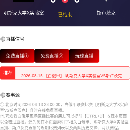
明斯克大学X实验室
斯卢茨克
已结束
直播信号
2026-08-15 【白俄甲】 明斯克大学X实验室VS斯卢茨克
免费直播①
免费直播②
玩球直播
2026-08-15 【白俄甲】 明斯克大学X实验室VS斯卢茨克
推荐
2026-08-15 【白俄甲】 明斯克大学X实验室VS斯卢茨克
2026-08-15 【白俄甲】 明斯克大学X实验室VS斯卢茨克
2026-08-15 【白俄甲】 明斯克大学X实验室VS斯卢茨克
赛事源
2026-08-15 【白俄甲】 明斯克大学X实验室VS斯卢茨克
2026-08-15 【白俄甲】 明斯克大学X实验室VS斯卢茨克
①.北京时间2026-06-13 23:00:00，白俄甲联赛比赛【明斯克大学X实验
室VS斯卢茨克】准时在线免费直播。
2026-08-15 【白俄甲】 明斯克大学X实验室VS斯卢茨克
2026-08-15 【白俄甲】 明斯克大学X实验室VS斯卢茨克
②.喜欢看白俄甲现场直播比赛的朋友可以提前【CTRL+D】收藏本页面
以免错过直播。还为您在本页面索引了相关白俄甲、明斯克大学X实验室
2026-08-15 【白俄甲】 明斯克大学X实验室VS斯卢茨克
2026-08-15 【白俄甲】 明斯克大学X实验室VS斯卢茨克
直播、斯卢茨克直播的近期比赛列表以及两队历史交锋、两队赛程。