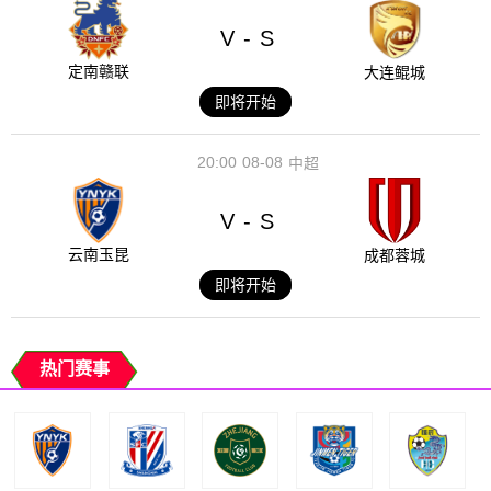
V
S
-
定南赣联
大连鲲城
即将开始
20:00
08-08
中超
V
S
-
云南玉昆
成都蓉城
即将开始
热门赛事