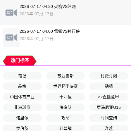
2026-07-17 04:30 火箭VS篮网
2026年-07月-17日
2026-07-17 04:00 雷霆VS独行侠
2026年-07月-17日
热门标签
笔记
苏亚雷斯
付费订阅
品格
世界杯半决赛
劲猜
中国体育产业
十四运
ak直播意甲
非洲球员
海岸队
罗马尼亚U15
诺里尔
攻防
时间查询
罗伯茨
开幕战
洋葱