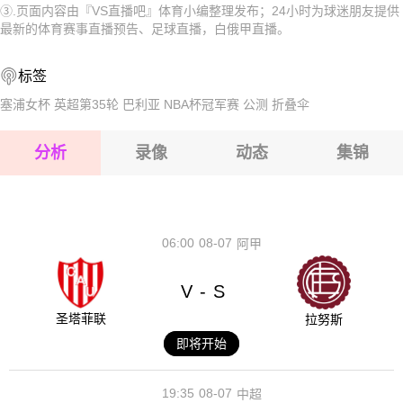
③.页面内容由『VS直播吧』体育小编整理发布；24小时为球迷朋友提供
2026-08-15 【白俄甲】 明斯克大学X实验室VS斯卢茨克
2026-08-15 【白俄甲】 明斯克大学X实验室VS斯卢茨克
最新的体育赛事直播预告、足球直播，白俄甲直播。
2026-08-15 【白俄甲】 明斯克大学X实验室VS斯卢茨克
2026-08-15 【白俄甲】 明斯克大学X实验室VS斯卢茨克
标签
2026-08-14 【白俄甲】 明斯克大学X实验室VS斯卢茨克
2026-08-15 【白俄甲】 明斯克大学X实验室VS斯卢茨克
塞浦女杯
英超第35轮
巴利亚
NBA杯冠军赛
公测
折叠伞
2026-08-15 【白俄甲】 明斯克大学X实验室VS斯卢茨克
分析
录像
动态
集锦
2026-08-15 【白俄甲】 明斯克大学X实验室VS斯卢茨克
2026-08-14 【白俄甲】 明斯克大学X实验室VS斯卢茨克
06:00
08-07
阿甲
V
S
-
圣塔菲联
拉努斯
即将开始
19:35
08-07
中超