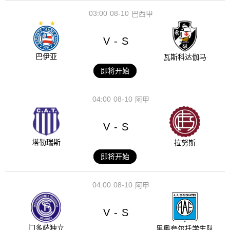
03:00
08-10
巴西甲
V
S
-
巴伊亚
瓦斯科达伽马
即将开始
04:00
08-10
阿甲
V
S
-
塔勒瑞斯
拉努斯
即将开始
04:00
08-10
阿甲
V
S
-
门多萨独立
里奥夸尔托学生队