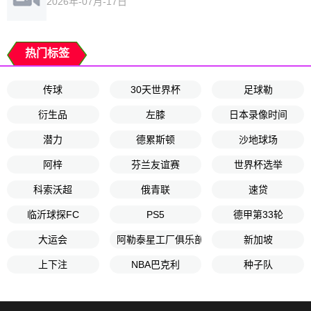
2026年-07月-17日
热门标签
传球
30天世界杯
足球勒
衍生品
左膝
日本录像时间
潜力
德累斯顿
沙地球场
阿梓
芬兰友谊赛
世界杯选举
科索沃超
俄青联
速贷
临沂球探FC
PS5
德甲第33轮
大运会
阿勒泰星工厂俱乐部U12
新加坡
上下注
NBA巴克利
种子队