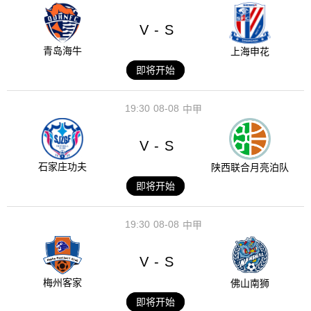
V
S
-
青岛海牛
上海申花
即将开始
19:30
08-08
中甲
V
S
-
石家庄功夫
陕西联合月亮泊队
即将开始
19:30
08-08
中甲
V
S
-
梅州客家
佛山南狮
即将开始