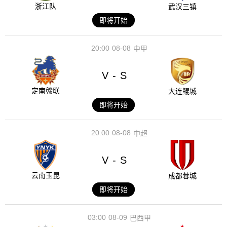
浙江队
武汉三镇
即将开始
20:00
08-08
中甲
V
S
-
定南赣联
大连鲲城
即将开始
20:00
08-08
中超
V
S
-
云南玉昆
成都蓉城
即将开始
03:00
08-09
巴西甲