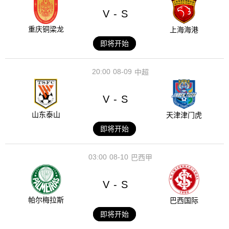
V
S
-
重庆铜梁龙
上海海港
即将开始
20:00
08-09
中超
V
S
-
山东泰山
天津津门虎
即将开始
03:00
08-10
巴西甲
V
S
-
帕尔梅拉斯
巴西国际
即将开始