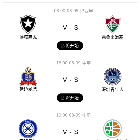
08:00
08-09
巴西甲
V
S
-
博塔弗戈
弗鲁米嫩塞
即将开始
18:00
08-09
中甲
V
S
-
延边龙鼎
深圳青年人
即将开始
19:00
08-09
中甲
V
S
-