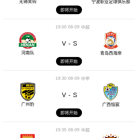
无锡吴钩
宁波职业足球俱乐部
即将开始
19:00
08-09
中超
V
S
-
河南队
青岛西海岸
即将开始
19:30
08-09
中甲
V
S
-
广州豹
广西恒宸
即将开始
19:35
08-09
中超