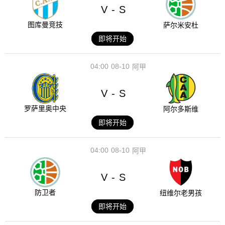
V
S
-
图库曼竞技
萨尔米安杜
即将开始
04:00
08-10
阿甲
V
S
-
罗萨里奥中央
阿尔多斯维
即将开始
04:00
08-10
阿甲
V
S
-
防卫者
纽维尔老男孩
即将开始