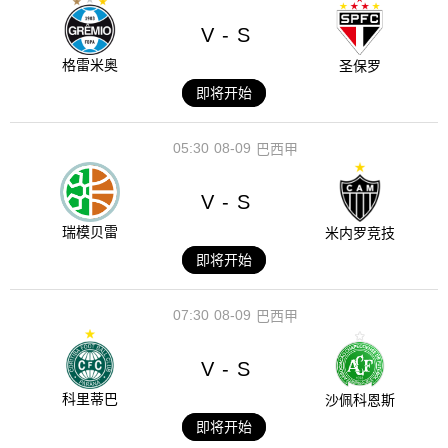
V
S
-
格雷米奥
圣保罗
即将开始
05:30
08-09
巴西甲
V
S
-
瑞模贝雷
米内罗竞技
即将开始
07:30
08-09
巴西甲
V
S
-
科里蒂巴
沙佩科恩斯
即将开始