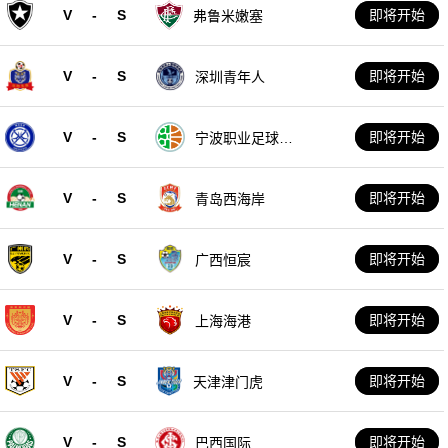
V
-
S
即将开始
弗鲁米嫩塞
V
-
S
即将开始
深圳青年人
V
-
S
即将开始
宁波职业足球俱
乐部
V
-
S
即将开始
青岛西海岸
V
-
S
即将开始
广西恒宸
V
-
S
即将开始
上海海港
V
-
S
即将开始
天津津门虎
V
-
S
即将开始
巴西国际