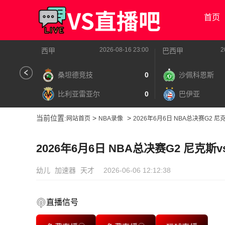
首页
2026-08-16 23:00
2
西甲
巴西甲
桑坦德竞技
0
沙佩科恩斯
比利亚雷亚尔
0
巴伊亚
当前位置:
>
>
网站首页
NBA录像
2026年6月6日 NBA总决赛G2 
2026年6月6日 NBA总决赛G2 尼克
幼儿
加速器
天才
2026-06-06 12:12:38
直播信号