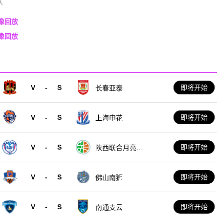
队
录像回放
录像回放
V
-
S
即将开始
长春亚泰
V
-
S
即将开始
上海申花
V
-
S
即将开始
陕西联合月亮泊
队
V
-
S
即将开始
佛山南狮
V
-
S
即将开始
南通支云