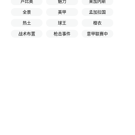
卢比奥
魅力
莱加内斯
全景
美甲
孟加拉国
热土
球王
橙衣
战术布置
枪击事件
意甲联赛中