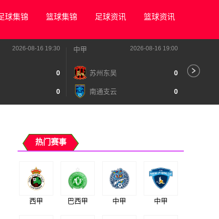
足球集锦
篮球集锦
足球资讯
篮球资讯
2026-08-16 19:30
2026-08-16 19:00
中甲
中甲
0
苏州东吴
0
深
0
南通支云
0
宁
热门赛事
西甲
巴西甲
中甲
中甲