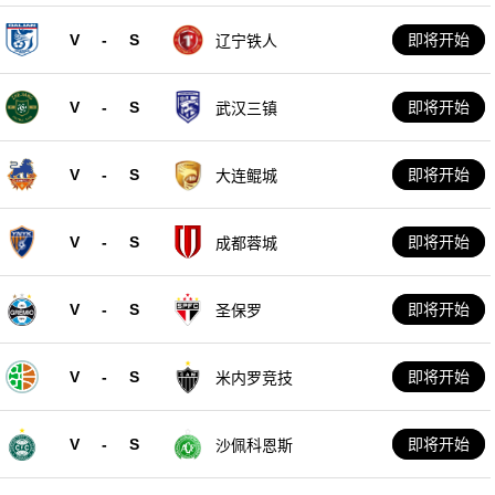
V
-
S
即将开始
辽宁铁人
V
-
S
即将开始
武汉三镇
V
-
S
即将开始
大连鲲城
V
-
S
即将开始
成都蓉城
V
-
S
即将开始
圣保罗
V
-
S
即将开始
米内罗竞技
V
-
S
即将开始
沙佩科恩斯