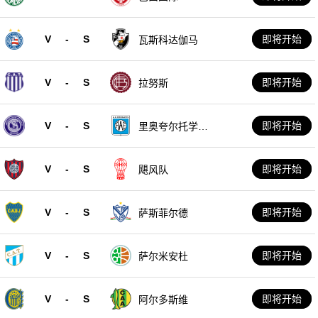
V
-
S
即将开始
瓦斯科达伽马
V
-
S
即将开始
拉努斯
V
-
S
即将开始
里奥夸尔托学生
队
V
-
S
即将开始
飓风队
V
-
S
即将开始
萨斯菲尔德
V
-
S
即将开始
萨尔米安杜
V
-
S
即将开始
阿尔多斯维