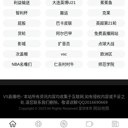
利益输送
大连英博U21
蕉蕉鱼
智利杯
搬运
克莱
屁股
巴卡皮联
英超第21轮
货轮
阿尔巴甲
免费直播网站
影城
扩音员
点球大战
次盖帽
vsc
欧洲区
NBA名嘴们
仁吉村村牛
师范学院
VS直播吧✅本站所有资讯内容均收集于互联网,如有侵权内容或不妥之
处,请您联系我们删除。敬请谅解!QQ2016690669
网站地图
Copyright © 2025 All Rights Reserved 富饶体育