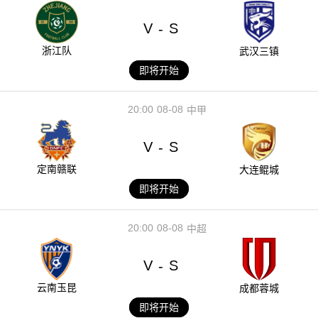
V
S
-
浙江队
武汉三镇
即将开始
20:00
08-08
中甲
V
S
-
定南赣联
大连鲲城
即将开始
20:00
08-08
中超
V
S
-
云南玉昆
成都蓉城
即将开始