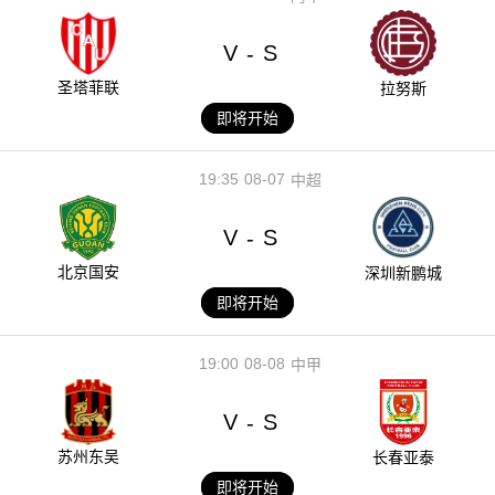
V
S
-
圣塔菲联
拉努斯
即将开始
19:35
08-07
中超
V
S
-
北京国安
深圳新鹏城
即将开始
19:00
08-08
中甲
V
S
-
苏州东吴
长春亚泰
即将开始