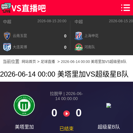
2026-08-15 20:00
2026-08-15 20
中超
中超
0
云南玉昆
上海申花
0
大连英博
河南队
当前位置:
>
>
网站首页
足球直播
2026-06-14 00:00 美塔里加VS超级星B队
2026-06-14 00:00 美塔里加VS超级星B队
拉脱甲 | 2026-06-
14 00:00:00
0
0
美塔里加
超级星B队
已结束