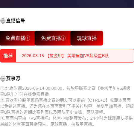
直播信号
2026-08-15 【拉脱甲】 美塔里加VS超级星B队
免费直播①
免费直播②
玩球直播
2026-08-15 【拉脱甲】 美塔里加VS超级星B队
推荐
2026-08-15 【拉脱甲】 美塔里加VS超级星B队
2026-08-15 【拉脱甲】 美塔里加VS超级星B队
2026-08-15 【拉脱甲】 美塔里加VS超级星B队
赛事源
2026-08-15 【拉脱甲】 美塔里加VS超级星B队
2026-08-15 【拉脱甲】 美塔里加VS超级星B队
①.北京时间2026-06-14 00:00:00，拉脱甲联赛比赛【美塔里加VS超级
星B队】准时在线免费直播。
2026-08-15 【拉脱甲】 美塔里加VS超级星B队
2026-08-15 【拉脱甲】 美塔里加VS超级星B队
②.喜欢看拉脱甲现场直播比赛的朋友可以提前【CTRL+D】收藏本页面
以免错过直播。还为您在本页面索引了相关拉脱甲、美塔里加直播、超级
2026-08-15 【拉脱甲】 美塔里加VS超级星B队
2026-08-15 【拉脱甲】 美塔里加VS超级星B队
星B队直播的近期比赛列表以及两队历史交锋、两队赛程。
③.页面内容由『VS直播吧』体育小编整理发布；24小时为球迷朋友提供
2026-08-15 【拉脱甲】 美塔里加VS超级星B队
2026-08-15 【拉脱甲】 美塔里加VS超级星B队
最新的体育赛事直播预告、足球直播，拉脱甲直播。
2026-08-15 【拉脱甲】 美塔里加VS超级星B队
2026-08-15 【拉脱甲】 美塔里加VS超级星B队