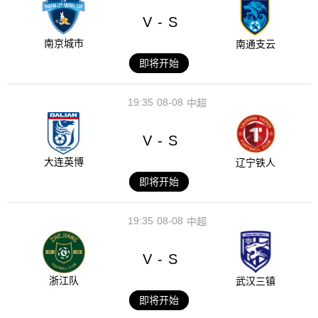
V
S
-
南京城市
南通支云
即将开始
19:35
08-08
中超
V
S
-
大连英博
辽宁铁人
即将开始
19:35
08-08
中超
V
S
-
浙江队
武汉三镇
即将开始