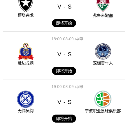
V
S
-
博塔弗戈
弗鲁米嫩塞
即将开始
18:00
08-09
中甲
V
S
-
延边龙鼎
深圳青年人
即将开始
19:00
08-09
中甲
V
S
-
无锡吴钩
宁波职业足球俱乐部
即将开始