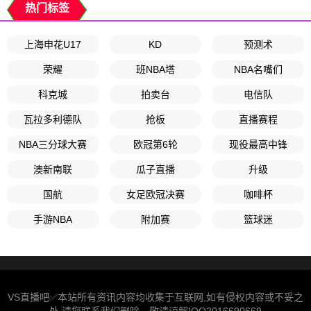
热门标签
上海申花U17
KD
预测术
荣耀
班NBA塔
NBA名嘴们
科克城
拍卖台
电信队
瓦拉多利德队
抢板
直播赛程
NBA三分球大赛
欧冠第6轮
现役最高中锋
澳新南联
瓜子直播
升级
国航
女足欧冠决赛
咖啡杯
手游NBA
附加赛
篮球迷
VS直播吧✅本站所有资讯内容均收集于互联网,如有侵权内容或不妥之