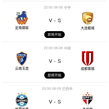
20:00
08-08
中甲
V
S
-
定南赣联
大连鲲城
即将开始
20:00
08-08
中超
V
S
-
云南玉昆
成都蓉城
即将开始
03:00
08-09
巴西甲
V
S
-