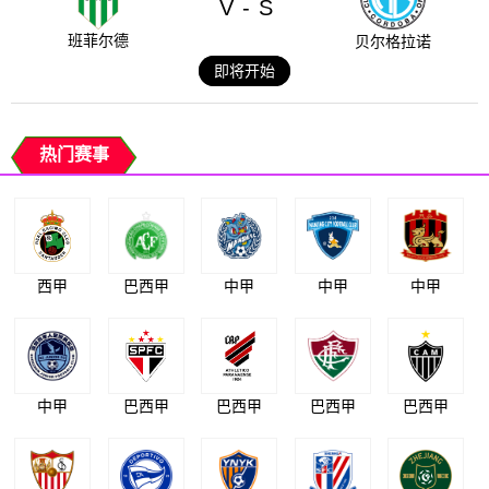
V
S
-
班菲尔德
贝尔格拉诺
即将开始
热门赛事
西甲
巴西甲
中甲
中甲
中甲
中甲
巴西甲
巴西甲
巴西甲
巴西甲