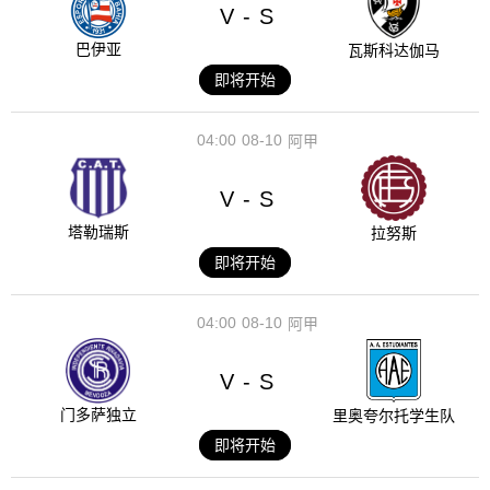
V
S
-
巴伊亚
瓦斯科达伽马
即将开始
04:00
08-10
阿甲
V
S
-
塔勒瑞斯
拉努斯
即将开始
04:00
08-10
阿甲
V
S
-
门多萨独立
里奥夸尔托学生队
即将开始