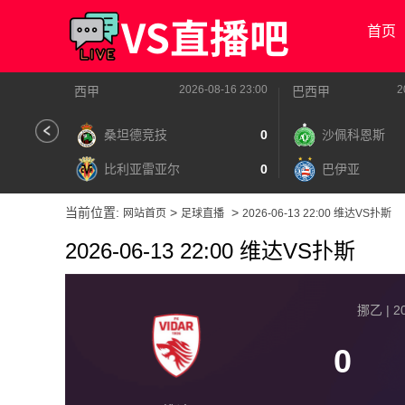
首页
2026-08-16 23:00
2
西甲
巴西甲
桑坦德竞技
0
沙佩科恩斯
比利亚雷亚尔
0
巴伊亚
当前位置:
>
>
网站首页
足球直播
2026-06-13 22:00 维达VS扑斯
2026-06-13 22:00 维达VS扑斯
挪乙 | 20
0