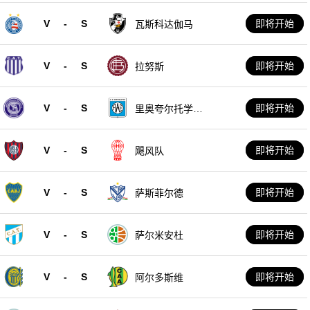
V
-
S
即将开始
瓦斯科达伽马
V
-
S
即将开始
拉努斯
V
-
S
即将开始
里奥夸尔托学生
队
V
-
S
即将开始
飓风队
V
-
S
即将开始
萨斯菲尔德
V
-
S
即将开始
萨尔米安杜
V
-
S
即将开始
阿尔多斯维