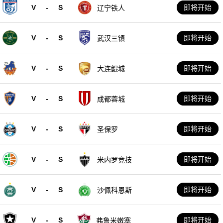
V
-
S
即将开始
辽宁铁人
V
-
S
即将开始
武汉三镇
V
-
S
即将开始
大连鲲城
V
-
S
即将开始
成都蓉城
V
-
S
即将开始
圣保罗
V
-
S
即将开始
米内罗竞技
V
-
S
即将开始
沙佩科恩斯
V
-
S
即将开始
弗鲁米嫩塞