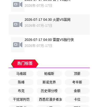
2026年-07月-17日
2026-07-17 04:30 火箭VS篮网
2026年-07月-17日
2026-07-17 04:00 雷霆VS独行侠
2026年-07月-17日
热门标签
马维超
帕福斯
顶薪
陈峰
斯诺克界
考辛斯
布克
历史得分榜
金额
干扰球判罚
西悉尼漫步者友谊赛
卡位