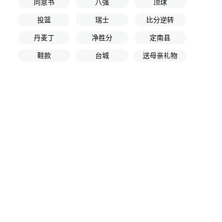
同意书
八强
顶球
投篮
瑞士
比分逆转
丹麦丁
净胜分
定南县
鞋款
台城
送母亲礼物