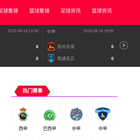
足球集锦
篮球集锦
足球资讯
篮球资讯
2026-08-16 19:30
2026-08-16 19:00
中甲
中甲
0
苏州东吴
0
深
0
南通支云
0
宁
热门赛事
西甲
巴西甲
中甲
中甲