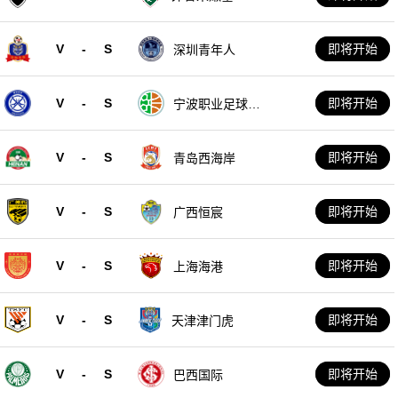
V
-
S
即将开始
深圳青年人
V
-
S
即将开始
宁波职业足球俱
乐部
V
-
S
即将开始
青岛西海岸
V
-
S
即将开始
广西恒宸
V
-
S
即将开始
上海海港
V
-
S
即将开始
天津津门虎
V
-
S
即将开始
巴西国际