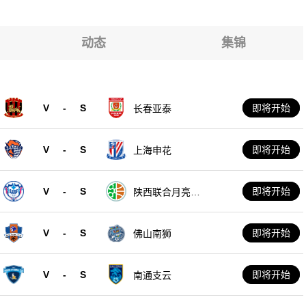
动态
集锦
V
-
S
即将开始
长春亚泰
V
-
S
即将开始
上海申花
V
-
S
即将开始
陕西联合月亮泊
队
V
-
S
即将开始
佛山南狮
V
-
S
即将开始
南通支云