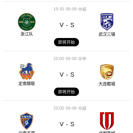
19:35
08-08
中超
V
S
-
浙江队
武汉三镇
即将开始
20:00
08-08
中甲
V
S
-
定南赣联
大连鲲城
即将开始
20:00
08-08
中超
V
S
-