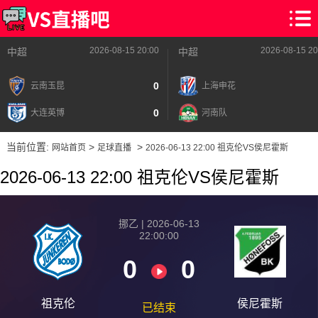
2026-08-15 20:00
2026-08-15 20
中超
中超
0
云南玉昆
上海申花
0
大连英博
河南队
当前位置:
>
>
网站首页
足球直播
2026-06-13 22:00 祖克伦VS侯尼霍斯
2026-06-13 22:00 祖克伦VS侯尼霍斯
挪乙 | 2026-06-13
22:00:00
0
0
祖克伦
侯尼霍斯
已结束