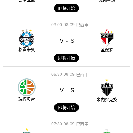
云南玉昆
成都蓉城
即将开始
03:00
08-09
巴西甲
V
S
-
格雷米奥
圣保罗
即将开始
05:30
08-09
巴西甲
V
S
-
瑞模贝雷
米内罗竞技
即将开始
07:30
08-09
巴西甲