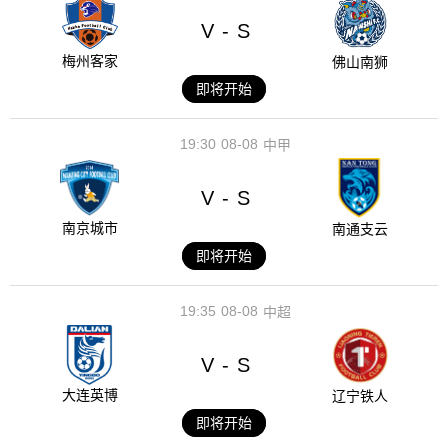
V
S
-
梅州客家
佛山南狮
即将开始
19:30
08-08
中甲
V
S
-
南京城市
南通支云
即将开始
19:35
08-08
中超
V
S
-
大连英博
辽宁铁人
即将开始