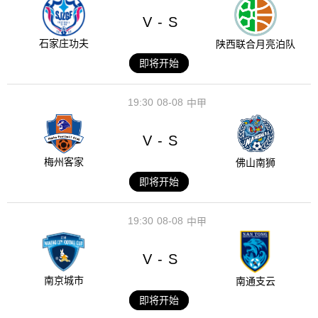
V
S
-
石家庄功夫
陕西联合月亮泊队
即将开始
19:30
08-08
中甲
V
S
-
梅州客家
佛山南狮
即将开始
19:30
08-08
中甲
V
S
-
南京城市
南通支云
即将开始