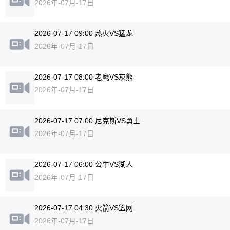
2026年-07月-17日
2026-07-17 09:00 热火VS猛龙
2026年-07月-17日
2026-07-17 08:00 老鹰VS灰熊
2026年-07月-17日
2026-07-17 07:00 尼克斯VS勇士
2026年-07月-17日
2026-07-17 06:00 公牛VS湖人
2026年-07月-17日
2026-07-17 04:30 火箭VS篮网
2026年-07月-17日