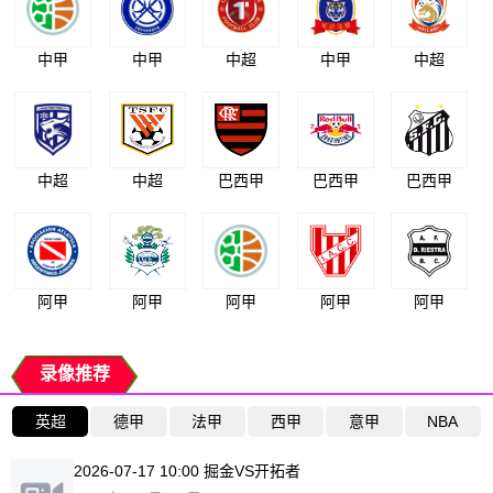
中甲
中甲
中超
中甲
中超
中超
中超
巴西甲
巴西甲
巴西甲
阿甲
阿甲
阿甲
阿甲
阿甲
录像推荐
英超
德甲
法甲
西甲
意甲
NBA
2026-07-17 10:00 掘金VS开拓者