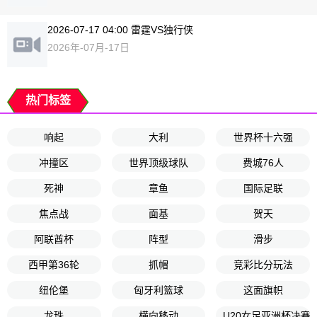
2026-07-17 04:00 雷霆VS独行侠
2026年-07月-17日
热门标签
响起
大利
世界杯十六强
冲撞区
世界顶级球队
费城76人
死神
章鱼
国际足联
焦点战
面基
贺天
阿联酋杯
阵型
滑步
西甲第36轮
抓帽
竞彩比分玩法
纽伦堡
匈牙利篮球
这面旗帜
龙珠
横向移动
U20女足亚洲杯决赛