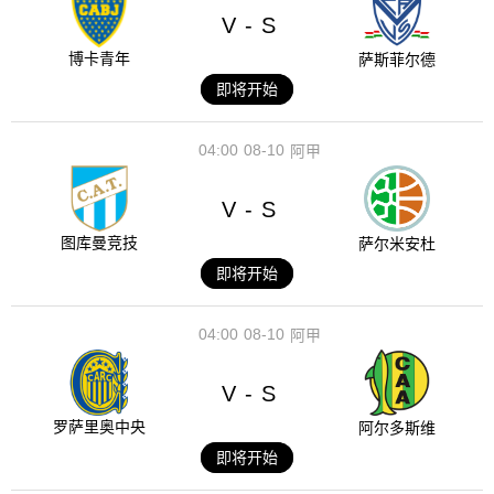
V
S
-
博卡青年
萨斯菲尔德
即将开始
04:00
08-10
阿甲
V
S
-
图库曼竞技
萨尔米安杜
即将开始
04:00
08-10
阿甲
V
S
-
罗萨里奥中央
阿尔多斯维
即将开始