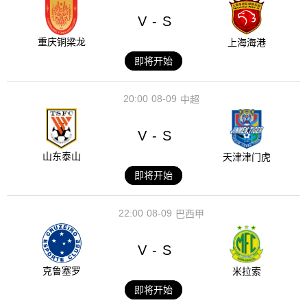
V
S
-
重庆铜梁龙
上海海港
即将开始
20:00
08-09
中超
V
S
-
山东泰山
天津津门虎
即将开始
22:00
08-09
巴西甲
V
S
-
克鲁塞罗
米拉索
即将开始