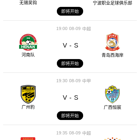
无锡吴钩
宁波职业足球俱乐部
即将开始
19:00
08-09
中超
V
S
-
河南队
青岛西海岸
即将开始
19:30
08-09
中甲
V
S
-
广州豹
广西恒宸
即将开始
19:35
08-09
中超