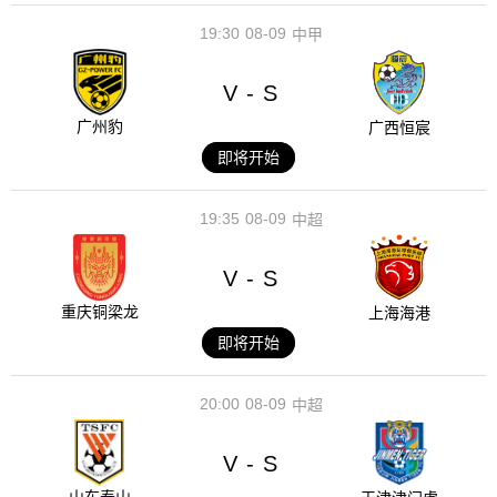
19:30
08-09
中甲
V
S
-
广州豹
广西恒宸
即将开始
19:35
08-09
中超
V
S
-
重庆铜梁龙
上海海港
即将开始
20:00
08-09
中超
V
S
-