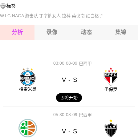
标签
2026-08-17 【挪乙】 伊斯沃德VS乐范格尔
W.I.G NAGA
游击队
丁字裤女人
拉科
英议南
红白格子
2026-08-17 【挪乙】 伊斯沃德VS乐范格尔
分析
录像
动态
集锦
2026-08-17 【挪乙】 伊斯沃德VS乐范格尔
2026-08-17 【挪乙】 伊斯沃德VS乐范格尔
03:00
08-09
巴西甲
V
S
-
格雷米奥
圣保罗
即将开始
05:30
08-09
巴西甲
V
S
-