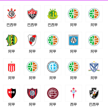
巴西甲
巴西甲
巴西甲
阿甲
阿甲
阿甲
阿甲
阿甲
阿甲
阿甲
阿甲
阿甲
阿甲
阿甲
阿甲
阿甲
阿甲
阿甲
西甲
巴西甲