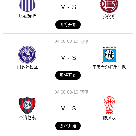
V
S
-
塔勒瑞斯
拉努斯
即将开始
04:00
08-10
阿甲
V
S
-
门多萨独立
里奥夸尔托学生队
即将开始
04:00
08-10
阿甲
V
S
-
圣洛伦索
飓风队
即将开始