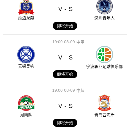
V
S
-
延边龙鼎
深圳青年人
即将开始
19:00
08-09
中甲
V
S
-
无锡吴钩
宁波职业足球俱乐部
即将开始
19:00
08-09
中超
V
S
-
河南队
青岛西海岸
即将开始