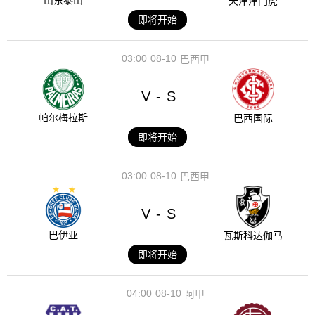
山东泰山
天津津门虎
即将开始
03:00
08-10
巴西甲
V
S
-
帕尔梅拉斯
巴西国际
即将开始
03:00
08-10
巴西甲
V
S
-
巴伊亚
瓦斯科达伽马
即将开始
04:00
08-10
阿甲