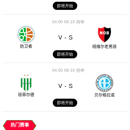
即将开始
04:00
08-10
阿甲
V
S
-
防卫者
纽维尔老男孩
即将开始
04:00
08-10
阿甲
V
S
-
班菲尔德
贝尔格拉诺
即将开始
热门赛事