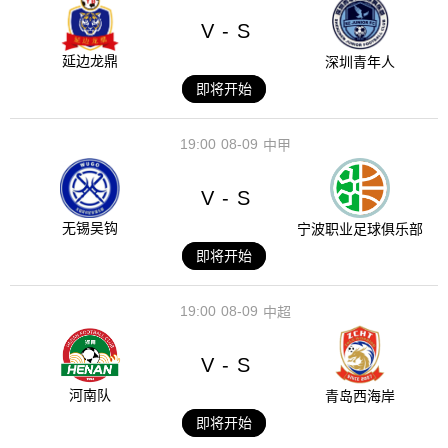
V
S
-
延边龙鼎
深圳青年人
即将开始
19:00
08-09
中甲
V
S
-
无锡吴钩
宁波职业足球俱乐部
即将开始
19:00
08-09
中超
V
S
-
河南队
青岛西海岸
即将开始