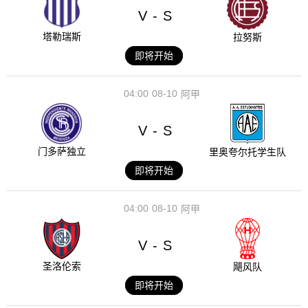
V
S
-
塔勒瑞斯
拉努斯
即将开始
04:00
08-10
阿甲
V
S
-
门多萨独立
里奥夸尔托学生队
即将开始
04:00
08-10
阿甲
V
S
-
圣洛伦索
飓风队
即将开始