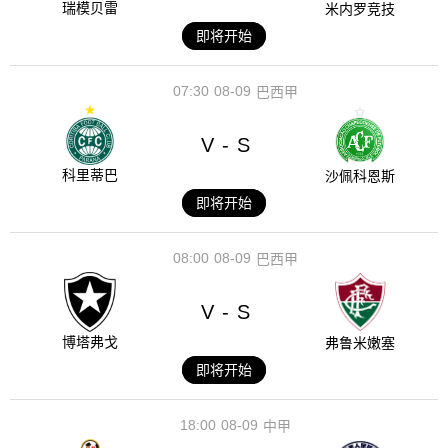
瑞模贝雷
米内罗竞技
即将开始
07:30
08-09
巴西甲
V
S
-
科里蒂巴
沙佩科恩斯
即将开始
08:00
08-09
巴西甲
V
S
-
博塔弗戈
弗鲁米嫩塞
即将开始
18:00
08-09
中甲