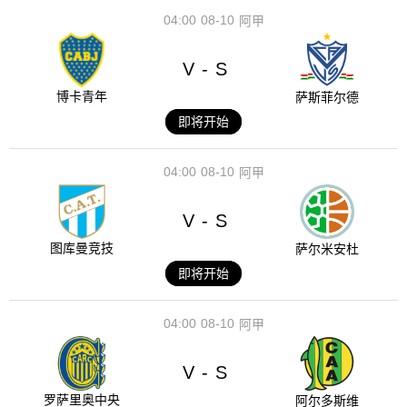
04:00
08-10
阿甲
V
S
-
博卡青年
萨斯菲尔德
即将开始
04:00
08-10
阿甲
V
S
-
图库曼竞技
萨尔米安杜
即将开始
04:00
08-10
阿甲
V
S
-
罗萨里奥中央
阿尔多斯维