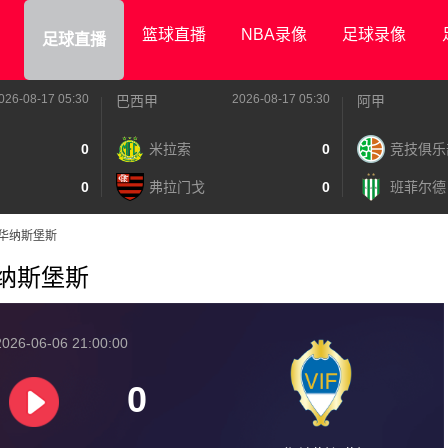
篮球直播
NBA录像
足球录像
足球直播
026-08-17 05:30
2026-08-17 05:30
巴西甲
阿甲
0
米拉索
0
竞技俱乐
0
弗拉门戈
0
班菲尔德
VS华纳斯堡斯
S华纳斯堡斯
斯
026-06-06 21:00:00
斯
0
斯
斯