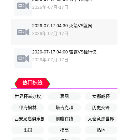
2026年-07月-17日
2026-07-17 04:30 火箭VS篮网
2026年-07月-17日
2026-07-17 04:00 雷霆VS独行侠
2026年-07月-17日
热门标签
世界杯举办权
表图
女挪威杯
甲府枫林
塔吉克超
历史交锋
西安龙启俱乐部
前瞻在线
太仓竞走世界
出国
摸高
贴地