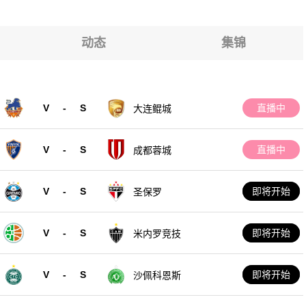
斯
斯
动态
集锦
斯
斯
V
-
S
直播中
大连鲲城
斯
V
-
S
直播中
成都蓉城
V
-
S
即将开始
圣保罗
V
-
S
即将开始
米内罗竞技
V
-
S
即将开始
沙佩科恩斯