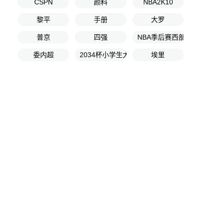
CSPN
颜料
NBA2K10
黎平
手册
大罗
普京
四强
NBA季后赛西部半决赛G5
委内超
2034杯小学生大会小将蓝队
埃里