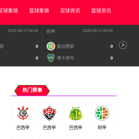
足球集锦
篮球集锦
足球资讯
篮球资讯
2026-08-17 04:00
2026-08-17 04:00
阿甲
阿甲
部
0
普拉腾斯
0
阿
0
博卡青年
0
泰
热门赛事
巴西甲
巴西甲
巴西甲
阿甲