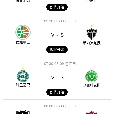
格雷米奥
圣保罗
即将开始
05:30
08-09
巴西甲
V
S
-
瑞模贝雷
米内罗竞技
即将开始
07:30
08-09
巴西甲
V
S
-
科里蒂巴
沙佩科恩斯
即将开始
08:00
08-09
巴西甲