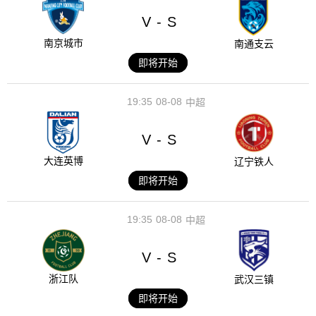
V
S
-
南京城市
南通支云
即将开始
19:35
08-08
中超
V
S
-
大连英博
辽宁铁人
即将开始
19:35
08-08
中超
V
S
-
浙江队
武汉三镇
即将开始