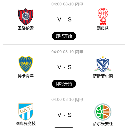
04:00
08-10
阿甲
V
S
-
圣洛伦索
飓风队
即将开始
04:00
08-10
阿甲
V
S
-
博卡青年
萨斯菲尔德
即将开始
04:00
08-10
阿甲
V
S
-
图库曼竞技
萨尔米安杜