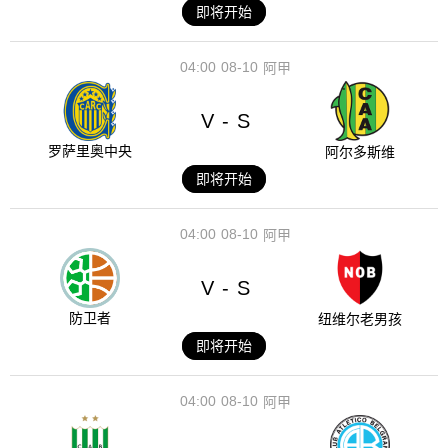
即将开始
04:00
08-10
阿甲
V
S
-
罗萨里奥中央
阿尔多斯维
即将开始
04:00
08-10
阿甲
V
S
-
防卫者
纽维尔老男孩
即将开始
04:00
08-10
阿甲