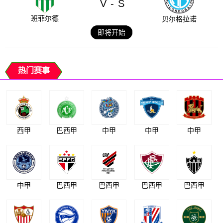
V
S
-
班菲尔德
贝尔格拉诺
即将开始
热门赛事
西甲
巴西甲
中甲
中甲
中甲
中甲
巴西甲
巴西甲
巴西甲
巴西甲