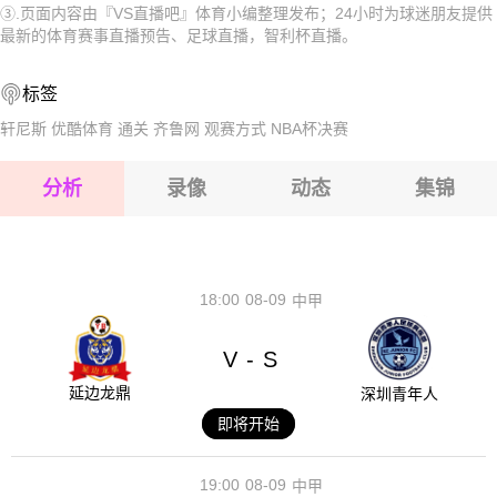
③.页面内容由『VS直播吧』体育小编整理发布；24小时为球迷朋友提供
2026-08-17 【智利杯】 圣菲利浦联VS拉卡莱拉联
2026-08-17 【智利杯】 圣菲利浦联VS拉卡莱拉联
最新的体育赛事直播预告、足球直播，智利杯直播。
2026-08-17 【智利杯】 圣菲利浦联VS拉卡莱拉联
2026-08-17 【智利杯】 圣菲利浦联VS拉卡莱拉联
标签
2026-08-17 【智利杯】 圣菲利浦联VS拉卡莱拉联
2026-08-17 【智利杯】 圣菲利浦联VS拉卡莱拉联
轩尼斯
优酷体育
通关
齐鲁网
观赛方式
NBA杯决赛
2026-08-17 【智利杯】 圣菲利浦联VS拉卡莱拉联
分析
录像
动态
集锦
2026-08-17 【智利杯】 圣菲利浦联VS拉卡莱拉联
2026-08-17 【智利杯】 圣菲利浦联VS拉卡莱拉联
18:00
08-09
中甲
V
S
-
延边龙鼎
深圳青年人
即将开始
19:00
08-09
中甲