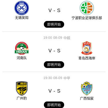
V
S
-
无锡吴钩
宁波职业足球俱乐部
即将开始
19:00
08-09
中超
V
S
-
河南队
青岛西海岸
即将开始
19:30
08-09
中甲
V
S
-
广州豹
广西恒宸
即将开始