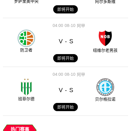
罗萨里奥中央
阿尔多斯维
即将开始
04:00
08-10
阿甲
V
S
-
防卫者
纽维尔老男孩
即将开始
04:00
08-10
阿甲
V
S
-
班菲尔德
贝尔格拉诺
即将开始
热门赛事