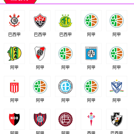
巴西甲
巴西甲
巴西甲
阿甲
阿甲
阿甲
阿甲
阿甲
阿甲
阿甲
阿甲
阿甲
阿甲
阿甲
阿甲
阿甲
阿甲
阿甲
西甲
巴西甲