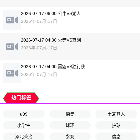
2026-07-17 06:00 公牛VS湖人
2026年-07月-17日
2026-07-17 04:30 火箭VS篮网
2026年-07月-17日
2026-07-17 04:00 雷霆VS独行侠
2026年-07月-17日
热门标签
u09
德曼
土耳其人
小学生
球环
护球
泽北荣治
参观
信念