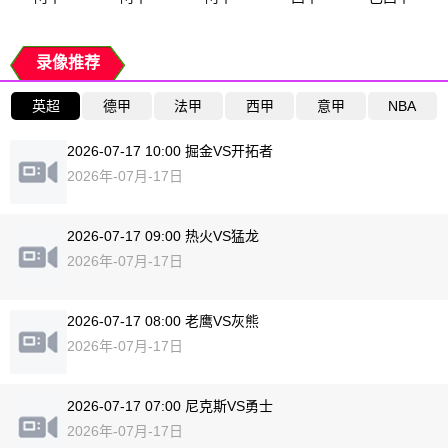
录像推荐
英超
德甲
法甲
西甲
意甲
NBA
2026-07-17 10:00 掘金VS开拓者
2026年-07月-17日
2026-07-17 09:00 热火VS猛龙
2026年-07月-17日
2026-07-17 08:00 老鹰VS灰熊
2026年-07月-17日
2026-07-17 07:00 尼克斯VS勇士
2026年-07月-17日