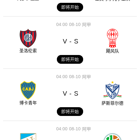
即将开始
04:00
08-10
阿甲
V
S
-
圣洛伦索
飓风队
即将开始
04:00
08-10
阿甲
V
S
-
博卡青年
萨斯菲尔德
即将开始
04:00
08-10
阿甲