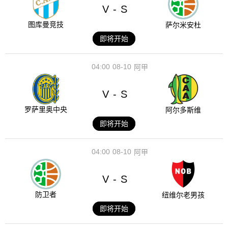
V
S
-
图库曼竞技
萨尔米安杜
即将开始
04:00
08-10
阿甲
V
S
-
罗萨里奥中央
阿尔多斯维
即将开始
04:00
08-10
阿甲
V
S
-
防卫者
纽维尔老男孩
即将开始