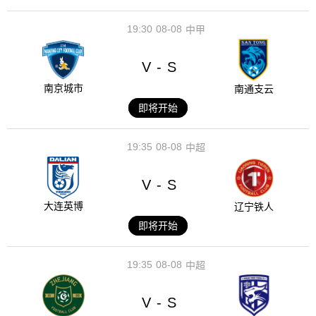
19:30
08-08
中甲
V
S
-
南京城市
南通支云
即将开始
19:35
08-08
中超
V
S
-
大连英博
辽宁铁人
即将开始
19:35
08-08
中超
V
S
-