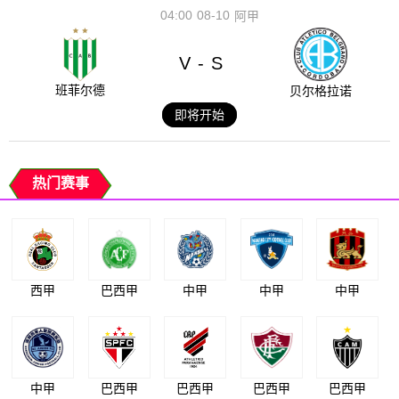
04:00
08-10
阿甲
V
S
-
班菲尔德
贝尔格拉诺
即将开始
热门赛事
西甲
巴西甲
中甲
中甲
中甲
中甲
巴西甲
巴西甲
巴西甲
巴西甲