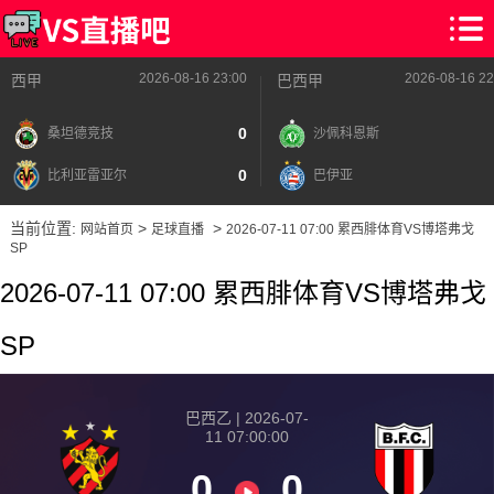
2026-08-16 23:00
2026-08-16 22
西甲
巴西甲
0
桑坦德竞技
沙佩科恩斯
0
比利亚雷亚尔
巴伊亚
当前位置:
>
>
网站首页
足球直播
2026-07-11 07:00 累西腓体育VS博塔弗戈
SP
2026-07-11 07:00 累西腓体育VS博塔弗戈
SP
巴西乙 | 2026-07-
11 07:00:00
0
0