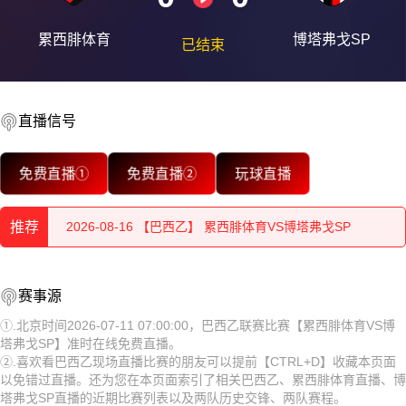
累西腓体育
博塔弗戈SP
已结束
直播信号
2026-08-16 【巴西乙】 累西腓体育VS博塔弗戈SP
免费直播①
免费直播②
玩球直播
2026-08-16 【巴西乙】 累西腓体育VS博塔弗戈SP
推荐
2026-08-16 【巴西乙】 累西腓体育VS博塔弗戈SP
2026-08-16 【巴西乙】 累西腓体育VS博塔弗戈SP
2026-08-16 【巴西乙】 累西腓体育VS博塔弗戈SP
赛事源
2026-08-16 【巴西乙】 累西腓体育VS博塔弗戈SP
2026-08-16 【巴西乙】 累西腓体育VS博塔弗戈SP
①.北京时间2026-07-11 07:00:00，巴西乙联赛比赛【累西腓体育VS博
塔弗戈SP】准时在线免费直播。
2026-08-16 【巴西乙】 累西腓体育VS博塔弗戈SP
2026-08-16 【巴西乙】 累西腓体育VS博塔弗戈SP
②.喜欢看巴西乙现场直播比赛的朋友可以提前【CTRL+D】收藏本页面
以免错过直播。还为您在本页面索引了相关巴西乙、累西腓体育直播、博
2026-08-16 【巴西乙】 累西腓体育VS博塔弗戈SP
2026-08-16 【巴西乙】 累西腓体育VS博塔弗戈SP
塔弗戈SP直播的近期比赛列表以及两队历史交锋、两队赛程。