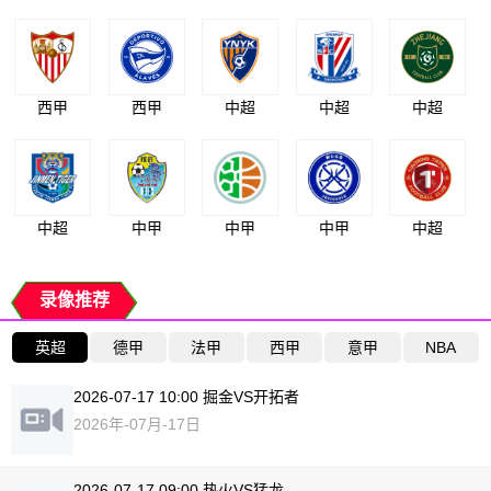
西甲
西甲
中超
中超
中超
中超
中甲
中甲
中甲
中超
录像推荐
英超
德甲
法甲
西甲
意甲
NBA
2026-07-17 10:00 掘金VS开拓者
2026年-07月-17日
2026-07-17 09:00 热火VS猛龙