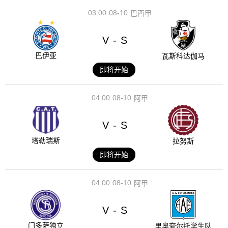
03:00
08-10
巴西甲
V
S
-
巴伊亚
瓦斯科达伽马
即将开始
04:00
08-10
阿甲
V
S
-
塔勒瑞斯
拉努斯
即将开始
04:00
08-10
阿甲
V
S
-
门多萨独立
里奥夸尔托学生队