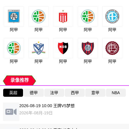
阿甲
阿甲
阿甲
阿甲
阿甲
阿甲
阿甲
阿甲
阿甲
阿甲
录像推荐
英超
德甲
法甲
西甲
意甲
NBA
2026-08-19 10:00 王牌VS梦想
2026年-08月-19日