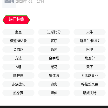
2026年-08月-17日
热门标签
室里
进球比分
火牛
极速NBA录
客厅
斯里兰卡U17
英依超
通道
阿甲
方法
金字塔
埃瓦尔
A组
老马
天下
圆柱体
集体照
为篮球事业
赤足战队
迪奥
格拉茨风暴
热身赛
峰值
斯威夫特