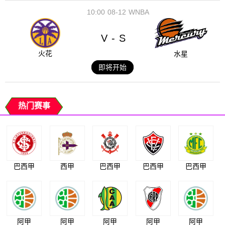
10:00
08-12
WNBA
V
S
-
火花
水星
即将开始
热门赛事
巴西甲
西甲
巴西甲
巴西甲
巴西甲
阿甲
阿甲
阿甲
阿甲
阿甲