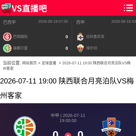
2026-08-18 07:00
2026-08-18 03
巴西甲
西甲
0
巴西国际
拉科鲁尼亚
0
瑞模贝雷
埃尔切
当前位置:
>
>
网站首页
足球直播
2026-07-11 19:00 陕西联合月亮泊队VS梅
州客家
2026-07-11 19:00 陕西联合月亮泊队VS梅
州客家
中甲 | 2026-07-11
19:00:00
0
0