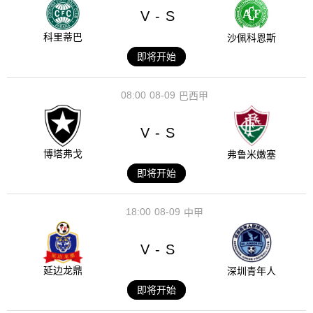
V
S
-
科里蒂巴
沙佩科恩斯
即将开始
08:00
08-09
巴西甲
V
S
-
博塔弗戈
弗鲁米嫩塞
即将开始
18:00
08-09
中甲
V
S
-
延边龙鼎
深圳青年人
即将开始