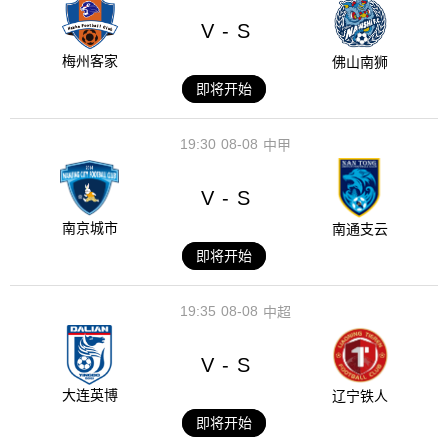
V
S
-
梅州客家
佛山南狮
即将开始
19:30
08-08
中甲
V
S
-
南京城市
南通支云
即将开始
19:35
08-08
中超
V
S
-
大连英博
辽宁铁人
即将开始