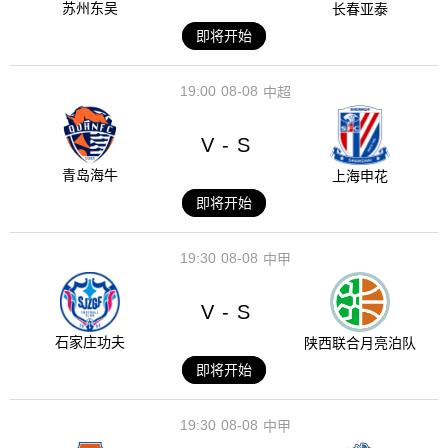
苏州东吴
长春亚泰
即将开始
19:00
08-08
中超
V
S
-
青岛海牛
上海申花
即将开始
19:30
08-08
中甲
V
S
-
石家庄功夫
陕西联合月亮泊队
即将开始
19:30
08-08
中甲