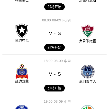
科里蒂巴
沙佩科恩斯
即将开始
08:00
08-09
巴西甲
V
S
-
博塔弗戈
弗鲁米嫩塞
即将开始
18:00
08-09
中甲
V
S
-
延边龙鼎
深圳青年人
即将开始
19:00
08-09
中甲