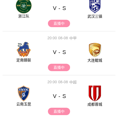
V
S
-
浙江队
武汉三镇
直播中
20:00
08-08
中甲
V
S
-
定南赣联
大连鲲城
直播中
20:00
08-08
中超
V
S
-
云南玉昆
成都蓉城
直播中