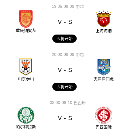
19:35
08-09
中超
V
S
-
重庆铜梁龙
上海海港
即将开始
20:00
08-09
中超
V
S
-
山东泰山
天津津门虎
即将开始
03:00
08-10
巴西甲
V
S
-
帕尔梅拉斯
巴西国际