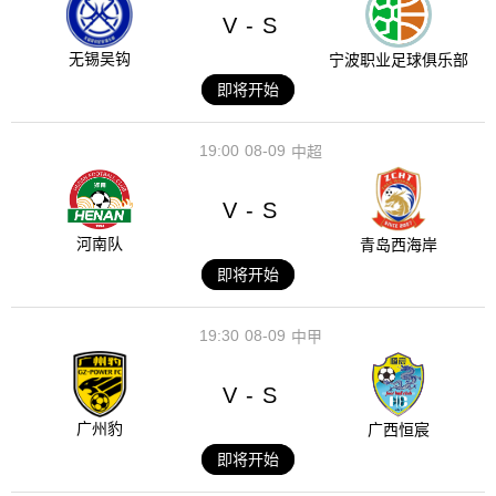
V
S
-
无锡吴钩
宁波职业足球俱乐部
即将开始
19:00
08-09
中超
V
S
-
河南队
青岛西海岸
即将开始
19:30
08-09
中甲
V
S
-
广州豹
广西恒宸
即将开始