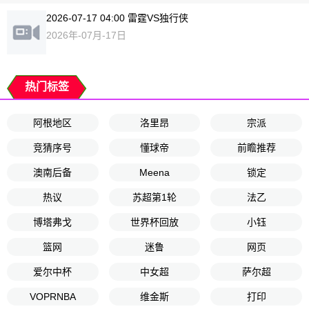
2026-07-17 04:00 雷霆VS独行侠
2026年-07月-17日
热门标签
阿根地区
洛里昂
宗派
竞猜序号
懂球帝
前瞻推荐
澳南后备
Meena
锁定
热议
苏超第1轮
法乙
博塔弗戈
世界杯回放
小钰
篮网
迷鲁
网页
爱尔中杯
中女超
萨尔超
VOPRNBA
维金斯
打印