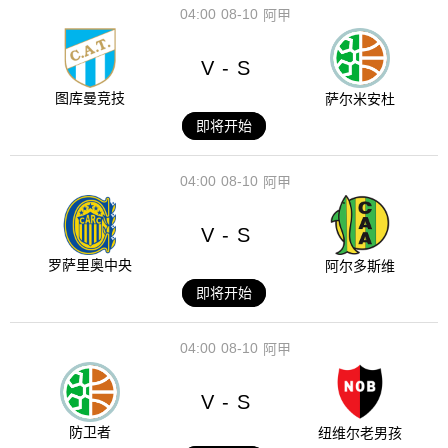
04:00
08-10
阿甲
V
S
-
图库曼竞技
萨尔米安杜
即将开始
04:00
08-10
阿甲
V
S
-
罗萨里奥中央
阿尔多斯维
即将开始
04:00
08-10
阿甲
V
S
-
防卫者
纽维尔老男孩