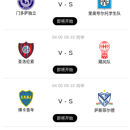
V
S
-
门多萨独立
里奥夸尔托学生队
即将开始
04:00
08-10
阿甲
V
S
-
圣洛伦索
飓风队
即将开始
04:00
08-10
阿甲
V
S
-
博卡青年
萨斯菲尔德
即将开始