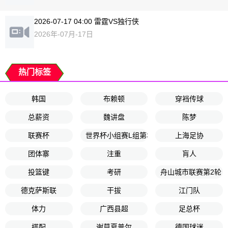
2026-07-17 04:00 雷霆VS独行侠
2026年-07月-17日
热门标签
韩国
布赖顿
穿裆传球
总薪资
魏讲盘
陈梦
联赛杯
世界杯小组赛L组第3轮
上海足协
团体寨
注重
肓人
投篮键
考研
舟山城市联赛第2轮
德克萨斯联
干拔
江门队
体力
广西县超
足总杯
搭配
谢莫夏普尔
德国球迷