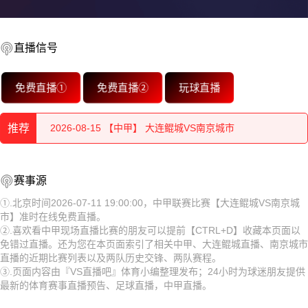
2026-08-15 【中甲】 大连鲲城VS南京城市
2026-08-15 【中甲】 大连鲲城VS南京城市
直播信号
2026-08-15 【中甲】 大连鲲城VS南京城市
免费直播①
免费直播②
玩球直播
2026-08-15 【中甲】 大连鲲城VS南京城市
推荐
2026-08-15 【中甲】 大连鲲城VS南京城市
2026-08-15 【中甲】 大连鲲城VS南京城市
2026-08-15 【中甲】 大连鲲城VS南京城市
赛事源
2026-08-15 【中甲】 大连鲲城VS南京城市
2026-08-15 【中甲】 大连鲲城VS南京城市
①.北京时间2026-07-11 19:00:00，中甲联赛比赛【大连鲲城VS南京城
市】准时在线免费直播。
2026-08-15 【中甲】 大连鲲城VS南京城市
2026-08-15 【中甲】 大连鲲城VS南京城市
②.喜欢看中甲现场直播比赛的朋友可以提前【CTRL+D】收藏本页面以
免错过直播。还为您在本页面索引了相关中甲、大连鲲城直播、南京城市
2026-08-14 【中甲】 大连鲲城VS南京城市
2026-08-15 【中甲】 大连鲲城VS南京城市
直播的近期比赛列表以及两队历史交锋、两队赛程。
③.页面内容由『VS直播吧』体育小编整理发布；24小时为球迷朋友提供
2026-08-15 【中甲】 大连鲲城VS南京城市
最新的体育赛事直播预告、足球直播，中甲直播。
2026-08-15 【中甲】 大连鲲城VS南京城市