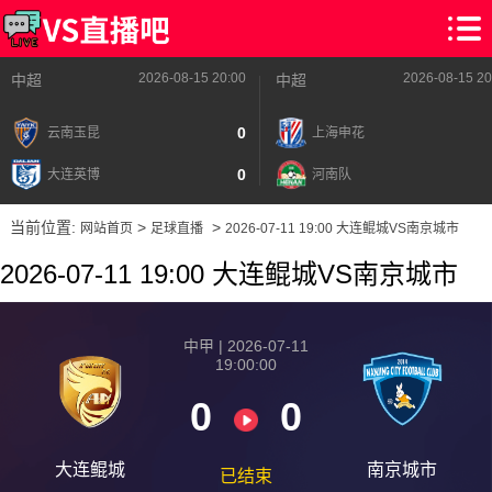
2026-08-15 20:00
2026-08-15 20
中超
中超
0
云南玉昆
上海申花
0
大连英博
河南队
当前位置:
>
>
网站首页
足球直播
2026-07-11 19:00 大连鲲城VS南京城市
2026-07-11 19:00 大连鲲城VS南京城市
中甲 | 2026-07-11
19:00:00
0
0
2026-08-15 【中甲】 大连鲲城VS南京城市
大连鲲城
南京城市
已结束