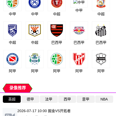
中甲
中甲
中甲
中超
中超
中超
中超
巴西甲
巴西甲
巴西甲
阿甲
阿甲
阿甲
阿甲
阿甲
录像推荐
英超
德甲
法甲
西甲
意甲
NBA
2026-07-17 10:00 掘金VS开拓者