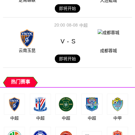
定南赣联
大连鲲城
即将开始
20:00
08-08
中超
V
S
-
云南玉昆
成都蓉城
即将开始
热门赛事
中超
中超
中超
中超
中甲