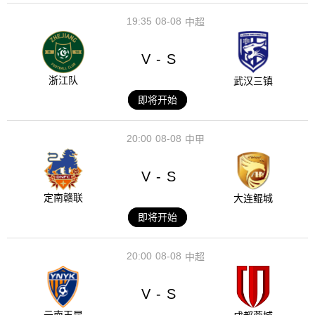
19:35
08-08
中超
V
S
-
浙江队
武汉三镇
即将开始
20:00
08-08
中甲
V
S
-
定南赣联
大连鲲城
即将开始
20:00
08-08
中超
V
S
-