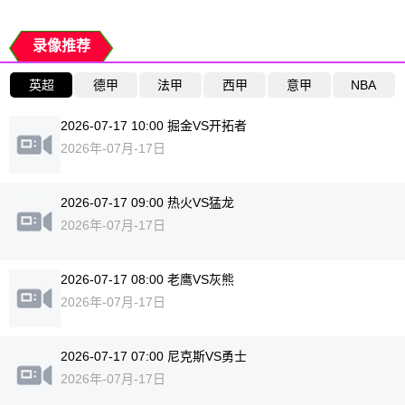
录像推荐
英超
德甲
法甲
西甲
意甲
NBA
2026-07-17 10:00 掘金VS开拓者
2026年-07月-17日
2026-07-17 09:00 热火VS猛龙
2026年-07月-17日
2026-07-17 08:00 老鹰VS灰熊
2026年-07月-17日
2026-07-17 07:00 尼克斯VS勇士
2026年-07月-17日