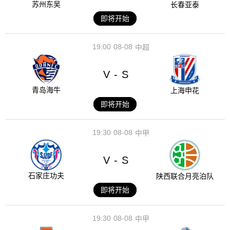
苏州东吴
长春亚泰
即将开始
19:00
08-08
中超
V
S
-
青岛海牛
上海申花
即将开始
19:30
08-08
中甲
V
S
-
石家庄功夫
陕西联合月亮泊队
即将开始
19:30
08-08
中甲