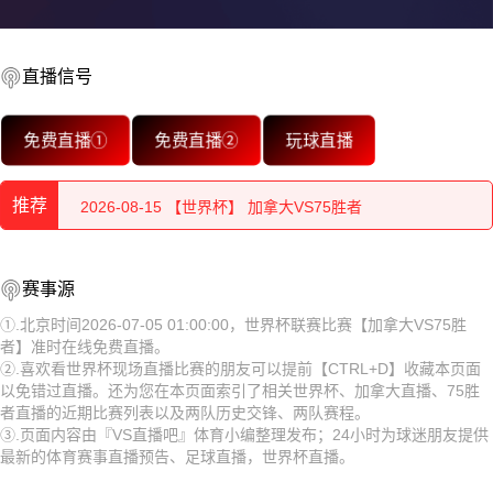
2026-08-15 【世界杯】 加拿大VS75胜者
直播信号
2026-08-15 【世界杯】 加拿大VS75胜者
免费直播①
免费直播②
玩球直播
2026-08-15 【世界杯】 加拿大VS75胜者
推荐
2026-08-15 【世界杯】 加拿大VS75胜者
2026-08-15 【世界杯】 加拿大VS75胜者
2026-08-15 【世界杯】 加拿大VS75胜者
赛事源
2026-08-15 【世界杯】 加拿大VS75胜者
2026-08-15 【世界杯】 加拿大VS75胜者
①.北京时间2026-07-05 01:00:00，世界杯联赛比赛【加拿大VS75胜
者】准时在线免费直播。
2026-08-15 【世界杯】 加拿大VS75胜者
2026-08-15 【世界杯】 加拿大VS75胜者
②.喜欢看世界杯现场直播比赛的朋友可以提前【CTRL+D】收藏本页面
以免错过直播。还为您在本页面索引了相关世界杯、加拿大直播、75胜
2026-08-15 【世界杯】 加拿大VS75胜者
2026-08-15 【世界杯】 加拿大VS75胜者
者直播的近期比赛列表以及两队历史交锋、两队赛程。
③.页面内容由『VS直播吧』体育小编整理发布；24小时为球迷朋友提供
2026-08-15 【世界杯】 加拿大VS75胜者
2026-08-15 【世界杯】 加拿大VS75胜者
最新的体育赛事直播预告、足球直播，世界杯直播。
2026-08-14 【世界杯】 加拿大VS75胜者
2026-08-15 【世界杯】 加拿大VS75胜者