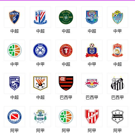
中超
中超
中超
中超
中甲
中甲
中甲
中超
中甲
中超
中超
中超
巴西甲
巴西甲
巴西甲
阿甲
阿甲
阿甲
阿甲
阿甲