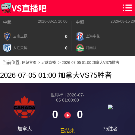
2026-08-15 20:00
2026-08-15 20
中超
中超
0
云南玉昆
上海申花
0
大连英博
河南队
当前位置:
>
>
网站首页
足球直播
2026-07-05 01:00 加拿大VS75胜者
2026-07-05 01:00 加拿大VS75胜者
世界杯 | 2026-07-
05 01:00:00
0
0
加拿大
75胜者
已结束