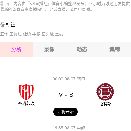
③.页面内容由『VS直播吧』体育小编整理发布；24小时为球迷朋友提供
2026-08-15 【澳西甲】 尼兰西澳洲大学VS乔达路普市
2026-08-15 【澳西甲】 尼兰西澳洲大学VS乔达路普市
最新的体育赛事直播预告、足球直播，澳西甲直播。
2026-08-14 【澳西甲】 尼兰西澳洲大学VS乔达路普市
2026-08-15 【澳西甲】 尼兰西澳洲大学VS乔达路普市
标签
2026-08-15 【澳西甲】 尼兰西澳洲大学VS乔达路普市
五环
工资线
延边
手链
猫头鹰
土豪
2026-08-15 【澳西甲】 尼兰西澳洲大学VS乔达路普市
分析
录像
动态
集锦
2026-08-15 【澳西甲】 尼兰西澳洲大学VS乔达路普市
2026-08-14 【澳西甲】 尼兰西澳洲大学VS乔达路普市
06:00
08-07
阿甲
V
S
-
圣塔菲联
拉努斯
即将开始
19:35
08-07
中超