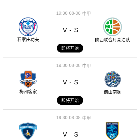
19:30
08-08
中甲
V
S
-
石家庄功夫
陕西联合月亮泊队
即将开始
19:30
08-08
中甲
V
S
-
梅州客家
佛山南狮
即将开始
19:30
08-08
中甲
V
S
-