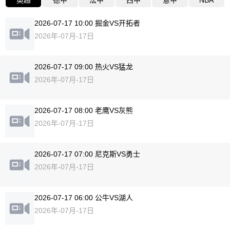
英超
德甲
法甲
西甲
意甲
NBA
2026-07-17 10:00 掘金VS开拓者
2026年-07月-17日
2026-07-17 09:00 热火VS猛龙
2026年-07月-17日
2026-07-17 08:00 老鹰VS灰熊
2026年-07月-17日
2026-07-17 07:00 尼克斯VS勇士
2026年-07月-17日
2026-07-17 06:00 公牛VS湖人
2026年-07月-17日