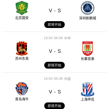
V
S
-
北京国安
深圳新鹏城
即将开始
19:00
08-08
中甲
V
S
-
苏州东吴
长春亚泰
即将开始
19:00
08-08
中超
V
S
-
青岛海牛
上海申花
即将开始