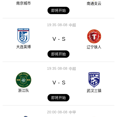
南京城市
南通支云
即将开始
19:35
08-08
中超
V
S
-
大连英博
辽宁铁人
即将开始
19:35
08-08
中超
V
S
-
浙江队
武汉三镇
即将开始
20:00
08-08
中甲