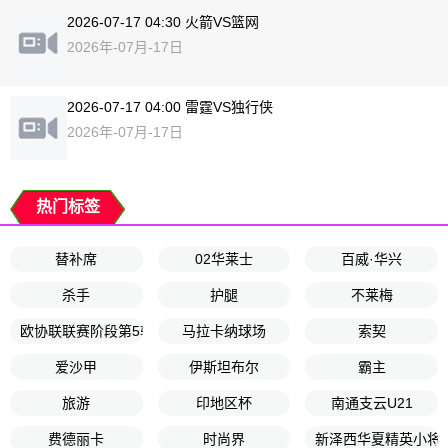
2026-07-17 04:30 火箭VS篮网
2026年-07月-17日
2026-07-17 04:00 雷霆VS独行侠
2026年-07月-17日
热门标签
替补席
02华莱士
百威·华兴
杀手
护腿
不莱梅
欧协联联赛阶段第5轮
马拉卡纳球场
索契
爱沙甲
伊斯坦布尔
霸主
旅游
印地区杯
南通支云U21
费德丽卡
时尚界
新泽西华夏精英小将