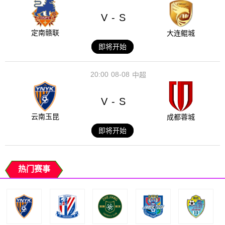
V
S
-
定南赣联
大连鲲城
即将开始
20:00
08-08
中超
V
S
-
云南玉昆
成都蓉城
即将开始
热门赛事