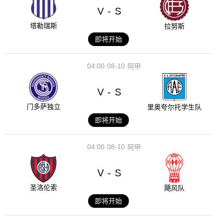
V
S
-
塔勒瑞斯
拉努斯
即将开始
04:00
08-10
阿甲
V
S
-
门多萨独立
里奥夸尔托学生队
即将开始
04:00
08-10
阿甲
V
S
-
圣洛伦索
飓风队
即将开始