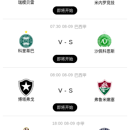
瑞模贝雷
米内罗竞技
即将开始
07:30
08-09
巴西甲
V
S
-
科里蒂巴
沙佩科恩斯
即将开始
08:00
08-09
巴西甲
V
S
-
博塔弗戈
弗鲁米嫩塞
即将开始
18:00
08-09
中甲