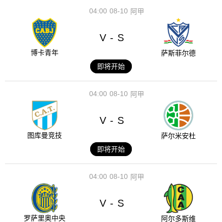
04:00
08-10
阿甲
V
S
-
博卡青年
萨斯菲尔德
即将开始
04:00
08-10
阿甲
V
S
-
图库曼竞技
萨尔米安杜
即将开始
04:00
08-10
阿甲
V
S
-
罗萨里奥中央
阿尔多斯维