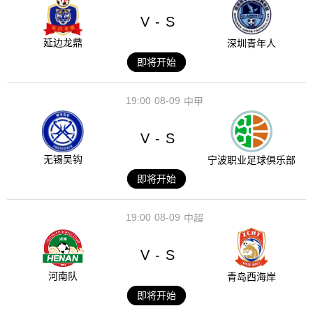
V
S
-
延边龙鼎
深圳青年人
即将开始
19:00
08-09
中甲
V
S
-
无锡吴钩
宁波职业足球俱乐部
即将开始
19:00
08-09
中超
V
S
-
河南队
青岛西海岸
即将开始