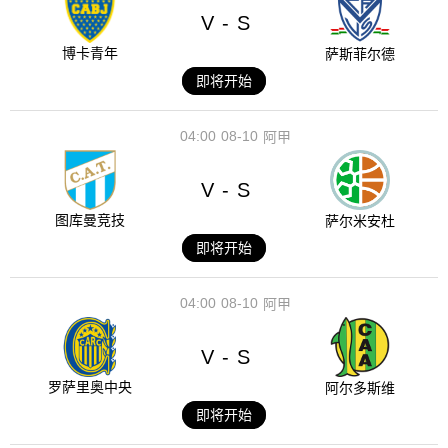
V
S
-
博卡青年
萨斯菲尔德
即将开始
04:00
08-10
阿甲
V
S
-
图库曼竞技
萨尔米安杜
即将开始
04:00
08-10
阿甲
V
S
-
罗萨里奥中央
阿尔多斯维
即将开始