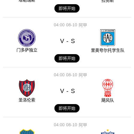
塔勒瑞斯
拉努斯
即将开始
04:00
08-10
阿甲
V
S
-
门多萨独立
里奥夸尔托学生队
即将开始
04:00
08-10
阿甲
V
S
-
圣洛伦索
飓风队
即将开始
04:00
08-10
阿甲