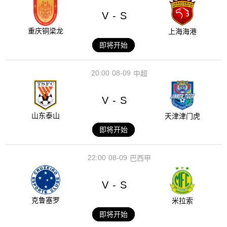
V
S
-
重庆铜梁龙
上海海港
即将开始
20:00
08-09
中超
V
S
-
山东泰山
天津津门虎
即将开始
22:00
08-09
巴西甲
V
S
-
克鲁塞罗
米拉索
即将开始