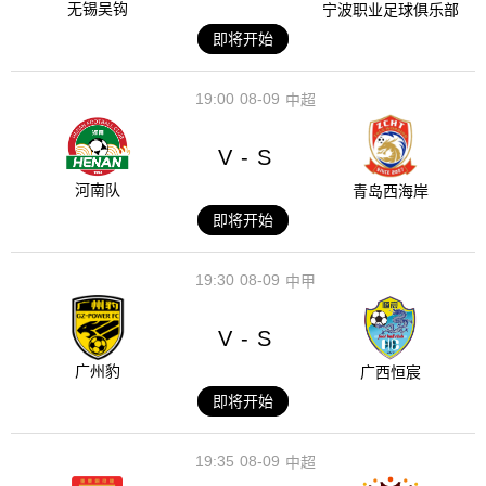
无锡吴钩
宁波职业足球俱乐部
即将开始
19:00
08-09
中超
V
S
-
河南队
青岛西海岸
即将开始
19:30
08-09
中甲
V
S
-
广州豹
广西恒宸
即将开始
19:35
08-09
中超