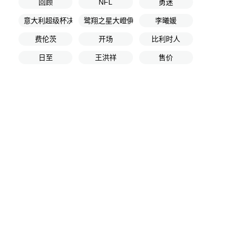
回顾
NFL
勇迷
意大利超级杯决赛
鹭翔之星大嶝俱乐部
李曦媛
费伦茨
开场
比利时人
日至
王洪祥
售价