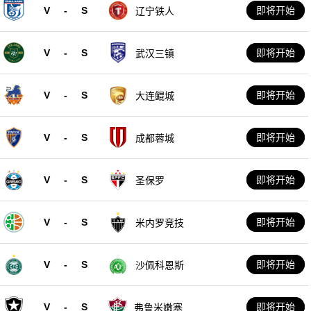
V
-
S
即将开始
辽宁铁人
V
-
S
即将开始
武汉三镇
V
-
S
即将开始
大连鲲城
V
-
S
即将开始
成都蓉城
V
-
S
即将开始
圣保罗
V
-
S
即将开始
米内罗竞技
V
-
S
即将开始
沙佩科恩斯
V
-
S
即将开始
弗鲁米嫩塞