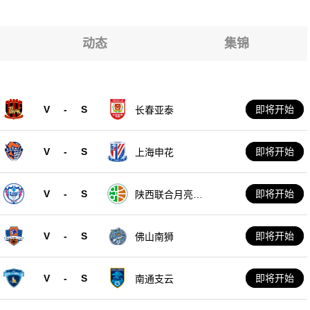
动态
集锦
V
-
S
即将开始
长春亚泰
V
-
S
即将开始
上海申花
V
-
S
即将开始
陕西联合月亮泊
队
V
-
S
即将开始
佛山南狮
V
-
S
即将开始
南通支云