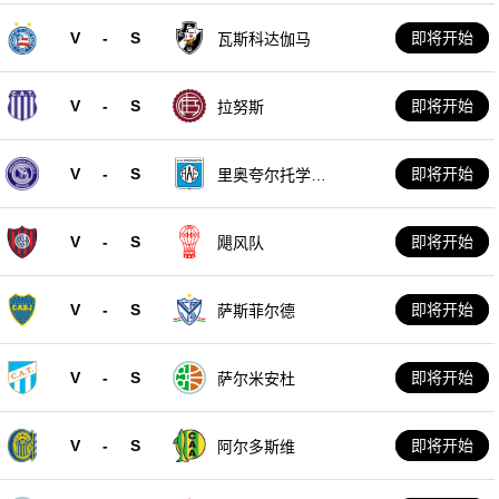
V
-
S
即将开始
瓦斯科达伽马
V
-
S
即将开始
拉努斯
V
-
S
即将开始
里奥夸尔托学生
队
V
-
S
即将开始
飓风队
V
-
S
即将开始
萨斯菲尔德
V
-
S
即将开始
萨尔米安杜
V
-
S
即将开始
阿尔多斯维