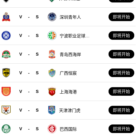
V
-
S
即将开始
深圳青年人
V
-
S
即将开始
宁波职业足球俱
乐部
V
-
S
即将开始
青岛西海岸
V
-
S
即将开始
广西恒宸
V
-
S
即将开始
上海海港
V
-
S
即将开始
天津津门虎
V
-
S
即将开始
巴西国际