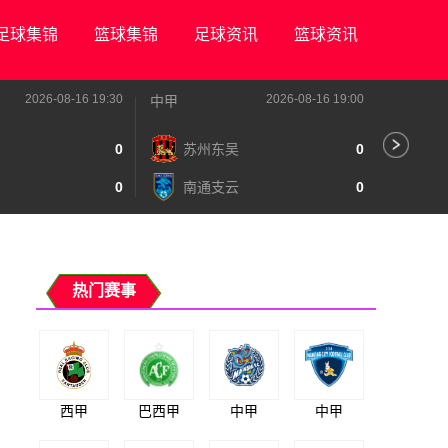
足球集锦
篮球集锦
足球资讯
篮球资讯
2026-08-16 19:30
2026-08-16 19:00
中甲
中甲
0
苏州东吴
0
深
0
南通支云
0
宁
热门赛事
西甲
巴西甲
中甲
中甲