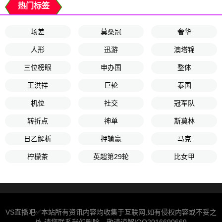
热门标签
场差
莫桑冠
奢华
人形
迅游
澳塔锦
三位榜眼
申办国
整体
王洪祥
巨轮
泰国
机位
社交
冠军队
转折点
神单
斯莫林
日乙解析
押输赢
马克
柠檬茶
英超第29轮
比女甲
VS直播吧✅本站所有资讯内容均收集于互联网,如有侵权内容或不妥之