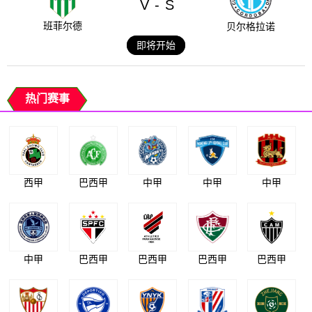
V
S
-
班菲尔德
贝尔格拉诺
即将开始
热门赛事
西甲
巴西甲
中甲
中甲
中甲
中甲
巴西甲
巴西甲
巴西甲
巴西甲