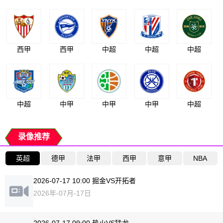
西甲
西甲
中超
中超
中超
中超
中甲
中甲
中甲
中超
录像推荐
英超
德甲
法甲
西甲
意甲
NBA
2026-07-17 10:00 掘金VS开拓者
2026年-07月-17日