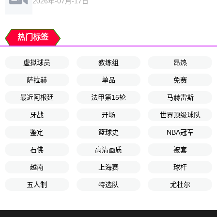
2026年-07月-17日
热门标签
虚拟球员
教练组
昂热
萨拉赫
单品
免赛
最近阿根廷
法甲第15轮
马赫雷斯
牙战
开场
世界顶级球队
鉴定
篮球史
NBA冠军
石佛
高清画质
被套
越南
上海赛
球杆
五人制
特选队
尤杜尔