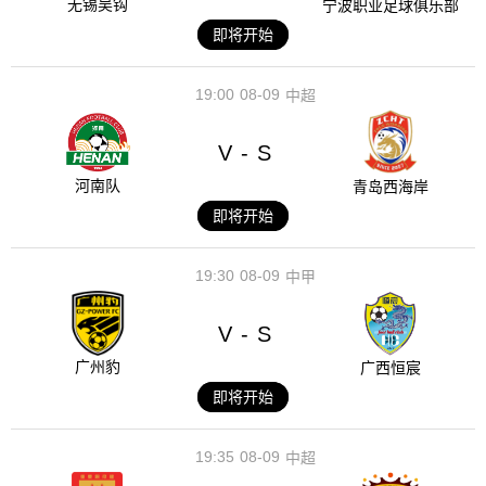
无锡吴钩
宁波职业足球俱乐部
即将开始
19:00
08-09
中超
V
S
-
河南队
青岛西海岸
即将开始
19:30
08-09
中甲
V
S
-
广州豹
广西恒宸
即将开始
19:35
08-09
中超