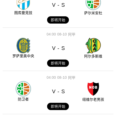
V
S
-
图库曼竞技
萨尔米安杜
即将开始
04:00
08-10
阿甲
V
S
-
罗萨里奥中央
阿尔多斯维
即将开始
04:00
08-10
阿甲
V
S
-
防卫者
纽维尔老男孩
即将开始