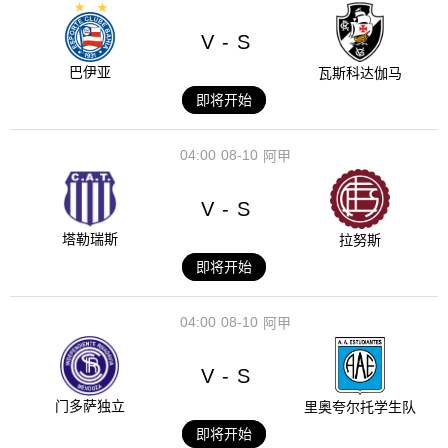
V
S
-
巴伊亚
瓦斯科达伽马
即将开始
04:00
08-10
阿甲
V
S
-
塔勒瑞斯
拉努斯
即将开始
04:00
08-10
阿甲
V
S
-
门多萨独立
里奥夸尔托学生队
即将开始