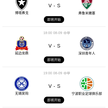
V
S
-
博塔弗戈
弗鲁米嫩塞
即将开始
18:00
08-09
中甲
V
S
-
延边龙鼎
深圳青年人
即将开始
19:00
08-09
中甲
V
S
-
无锡吴钩
宁波职业足球俱乐部
即将开始