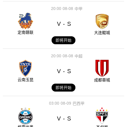
20:00
08-08
中甲
V
S
-
定南赣联
大连鲲城
即将开始
20:00
08-08
中超
V
S
-
云南玉昆
成都蓉城
即将开始
03:00
08-09
巴西甲
V
S
-