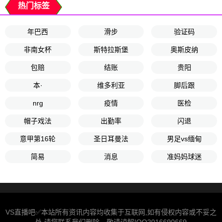
热门标签
年巴西
滑步
验证码
非南女杯
斯特拉斯堡
奥斯皮纳
包赔
结账
贵阳
本·
维多利亚
脚后跟
nrg
疫情
医检
帽子戏法
出勤率
闪退
意甲第16轮
圣日耳曼法
男足vs缅甸
简易
消息
准妈妈球迷
VS直播吧✅本站所有资讯内容均收集于互联网,如有侵权内容或不妥之