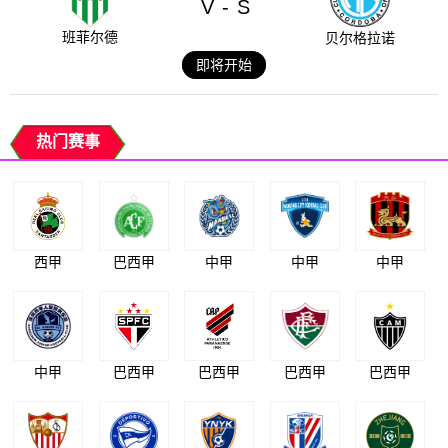
V
S
-
班菲尔德
贝尔格拉诺
即将开始
热门赛事
西甲
巴西甲
中甲
中甲
中甲
中甲
巴西甲
巴西甲
巴西甲
巴西甲