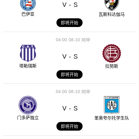
V
S
-
巴伊亚
瓦斯科达伽马
即将开始
04:00
08-10
阿甲
V
S
-
塔勒瑞斯
拉努斯
即将开始
04:00
08-10
阿甲
V
S
-
门多萨独立
里奥夸尔托学生队
即将开始