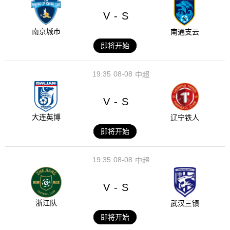
V
S
-
南京城市
南通支云
即将开始
19:35
08-08
中超
V
S
-
大连英博
辽宁铁人
即将开始
19:35
08-08
中超
V
S
-
浙江队
武汉三镇
即将开始