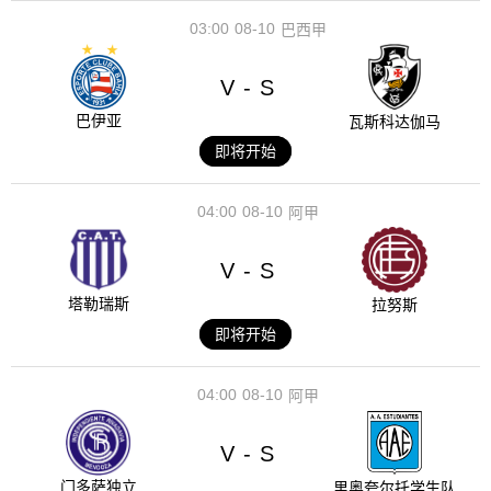
03:00
08-10
巴西甲
V
S
-
巴伊亚
瓦斯科达伽马
即将开始
04:00
08-10
阿甲
V
S
-
塔勒瑞斯
拉努斯
即将开始
04:00
08-10
阿甲
V
S
-
门多萨独立
里奥夸尔托学生队