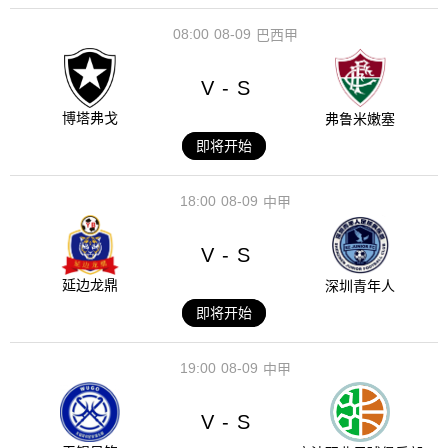
08:00
08-09
巴西甲
V
S
-
博塔弗戈
弗鲁米嫩塞
即将开始
18:00
08-09
中甲
V
S
-
延边龙鼎
深圳青年人
即将开始
19:00
08-09
中甲
V
S
-