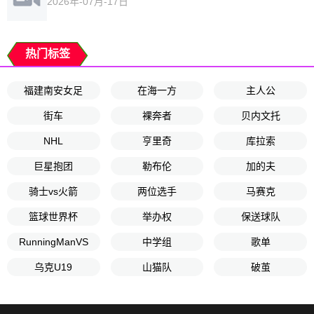
2026年-07月-17日
热门标签
福建南安女足
在海一方
主人公
街车
裸奔者
贝内文托
NHL
亨里奇
库拉索
巨星抱团
勒布伦
加的夫
骑士vs火箭
两位选手
马赛克
篮球世界杯
举办权
保送球队
RunningManVS
中学组
歌单
乌克U19
山猫队
破茧