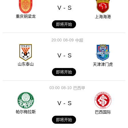
V
S
-
重庆铜梁龙
上海海港
即将开始
20:00
08-09
中超
V
S
-
山东泰山
天津津门虎
即将开始
03:00
08-10
巴西甲
V
S
-
帕尔梅拉斯
巴西国际
即将开始