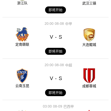
浙江队
武汉三镇
即将开始
20:00
08-08
中甲
V
S
-
定南赣联
大连鲲城
即将开始
20:00
08-08
中超
V
S
-
云南玉昆
成都蓉城
即将开始
03:00
08-09
巴西甲