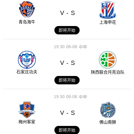
V
S
-
青岛海牛
上海申花
即将开始
19:30
08-08
中甲
V
S
-
石家庄功夫
陕西联合月亮泊队
即将开始
19:30
08-08
中甲
V
S
-
梅州客家
佛山南狮
即将开始