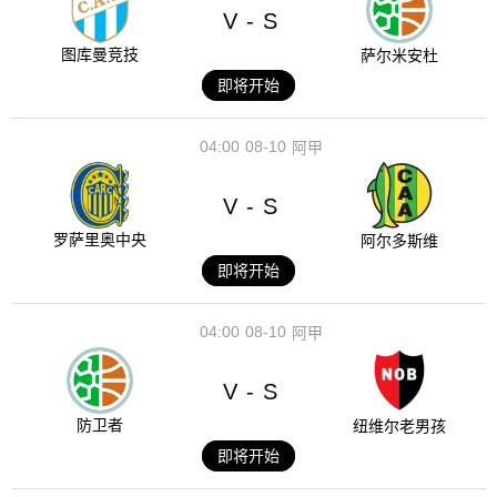
V
S
-
图库曼竞技
萨尔米安杜
即将开始
04:00
08-10
阿甲
V
S
-
罗萨里奥中央
阿尔多斯维
即将开始
04:00
08-10
阿甲
V
S
-
防卫者
纽维尔老男孩
即将开始