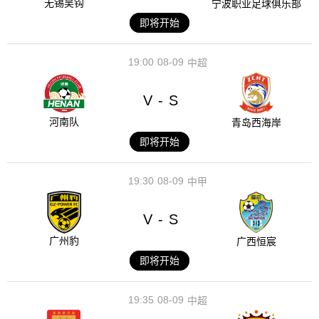
无锡吴钩
宁波职业足球俱乐部
即将开始
19:00
08-09
中超
V
S
-
河南队
青岛西海岸
即将开始
19:30
08-09
中甲
V
S
-
广州豹
广西恒宸
即将开始
19:35
08-09
中超