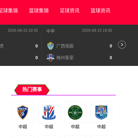
足球集锦
篮球集锦
足球资讯
篮球资讯
2026-08-15 19:35
2026-08-15 19:30
中甲
中甲
虎
0
广西恒宸
0
陕
0
梅州客家
0
长
热门赛事
中超
中超
中超
中超