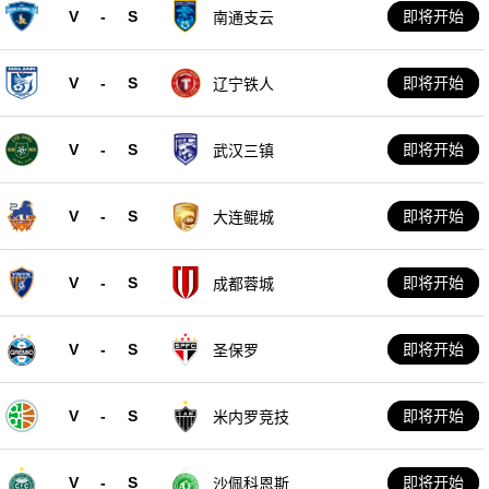
V
-
S
即将开始
南通支云
V
-
S
即将开始
辽宁铁人
V
-
S
即将开始
武汉三镇
V
-
S
即将开始
大连鲲城
V
-
S
即将开始
成都蓉城
V
-
S
即将开始
圣保罗
V
-
S
即将开始
米内罗竞技
V
-
S
即将开始
沙佩科恩斯