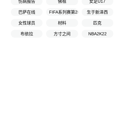
伤病报告
佛祖
女足U17
巴萨在线
FIFA系列赛第2轮
生于新泽西
女性球员
材料
匹克
布依拉
方寸之间
NBA2K22