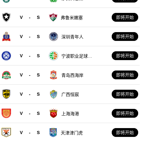
V
-
S
即将开始
弗鲁米嫩塞
V
-
S
即将开始
深圳青年人
V
-
S
即将开始
宁波职业足球俱
乐部
V
-
S
即将开始
青岛西海岸
V
-
S
即将开始
广西恒宸
V
-
S
即将开始
上海海港
V
-
S
即将开始
天津津门虎