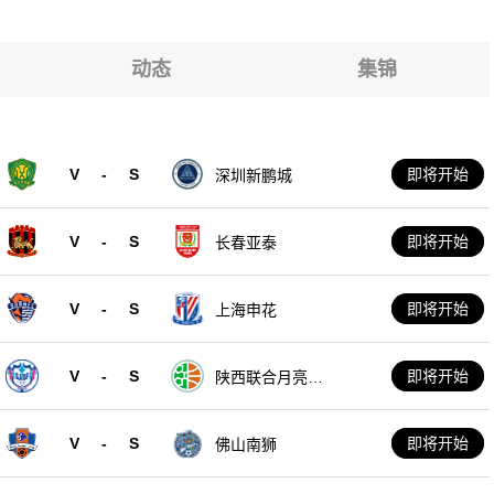
动态
集锦
V
-
S
即将开始
深圳新鹏城
V
-
S
即将开始
长春亚泰
V
-
S
即将开始
上海申花
V
-
S
即将开始
陕西联合月亮泊
队
V
-
S
即将开始
佛山南狮