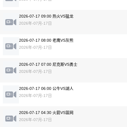
2026-07-17 09:00 热火VS猛龙
2026年-07月-17日
2026-07-17 08:00 老鹰VS灰熊
2026年-07月-17日
2026-07-17 07:00 尼克斯VS勇士
2026年-07月-17日
2026-07-17 06:00 公牛VS湖人
2026年-07月-17日
2026-07-17 04:30 火箭VS篮网
2026年-07月-17日