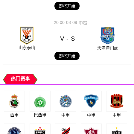
即将开始
20:00
08-09
中超
V
S
-
山东泰山
天津津门虎
即将开始
热门赛事
西甲
巴西甲
中甲
中甲
中甲