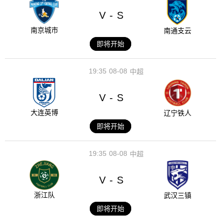
V
S
-
南京城市
南通支云
即将开始
19:35
08-08
中超
V
S
-
大连英博
辽宁铁人
即将开始
19:35
08-08
中超
V
S
-
浙江队
武汉三镇
即将开始