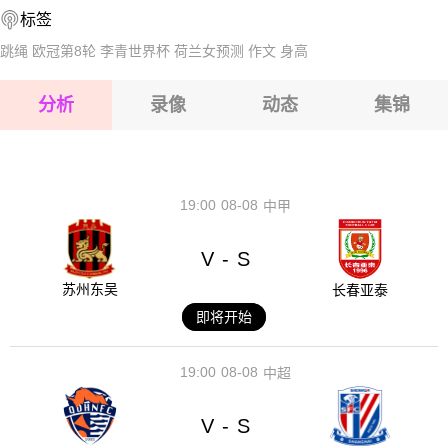
标签
2026-08-16 【智利杯】 伊基克体育VS科其姆波
跳绳
欧冠第8轮
李青世界杯
荷兰女预测
作文
身高
2026-08-16 【智利杯】 伊基克体育VS科其姆波
分析
录像
动态
集锦
2026-08-16 【智利杯】 伊基克体育VS科其姆波
2026-08-16 【智利杯】 伊基克体育VS科其姆波
19:00
08-08
中甲
V
S
-
苏州东吴
长春亚泰
即将开始
19:00
08-08
中超
V
S
-