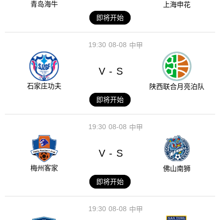
青岛海牛
上海申花
即将开始
19:30
08-08
中甲
V
S
-
石家庄功夫
陕西联合月亮泊队
即将开始
19:30
08-08
中甲
V
S
-
梅州客家
佛山南狮
即将开始
19:30
08-08
中甲