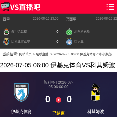
2026-08-16 23:00
2026-08-16 22
西甲
巴西甲
0
桑坦德竞技
沙佩科恩斯
0
比利亚雷亚尔
巴伊亚
当前位置:
>
>
网站首页
足球直播
2026-07-05 06:00 伊基克体育VS科其姆波
2026-07-05 06:00 伊基克体育VS科其姆波
智利杯 | 2026-07-
05 06:00:00
0
0
伊基克体育
科其姆波
已结束