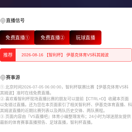
2026-08-16 【智利杯】 伊基克体育VS科其姆波
2026-08-16 【智利杯】 伊基克体育VS科其姆波
直播信号
2026-08-16 【智利杯】 伊基克体育VS科其姆波
免费直播①
免费直播②
玩球直播
2026-08-16 【智利杯】 伊基克体育VS科其姆波
推荐
2026-08-16 【智利杯】 伊基克体育VS科其姆波
2026-08-16 【智利杯】 伊基克体育VS科其姆波
2026-08-16 【智利杯】 伊基克体育VS科其姆波
赛事源
2026-08-16 【智利杯】 伊基克体育VS科其姆波
2026-08-16 【智利杯】 伊基克体育VS科其姆波
①.北京时间2026-07-05 06:00:00，智利杯联赛比赛【伊基克体育VS科
其姆波】准时在线免费直播。
2026-08-16 【智利杯】 伊基克体育VS科其姆波
2026-08-16 【智利杯】 伊基克体育VS科其姆波
②.喜欢看智利杯现场直播比赛的朋友可以提前【CTRL+D】收藏本页面
以免错过直播。还为您在本页面索引了相关智利杯、伊基克体育直播、科
2026-08-16 【智利杯】 伊基克体育VS科其姆波
2026-08-16 【智利杯】 伊基克体育VS科其姆波
其姆波直播的近期比赛列表以及两队历史交锋、两队赛程。
③.页面内容由『VS直播吧』体育小编整理发布；24小时为球迷朋友提供
2026-08-16 【智利杯】 伊基克体育VS科其姆波
2026-08-16 【智利杯】 伊基克体育VS科其姆波
最新的体育赛事直播预告、足球直播，智利杯直播。
2026-08-16 【智利杯】 伊基克体育VS科其姆波