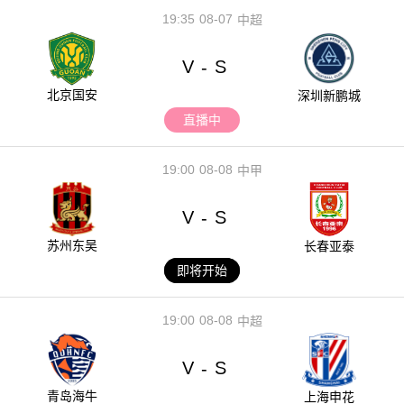
19:35
08-07
中超
V
S
-
北京国安
深圳新鹏城
直播中
19:00
08-08
中甲
V
S
-
苏州东吴
长春亚泰
即将开始
19:00
08-08
中超
V
S
-
青岛海牛
上海申花