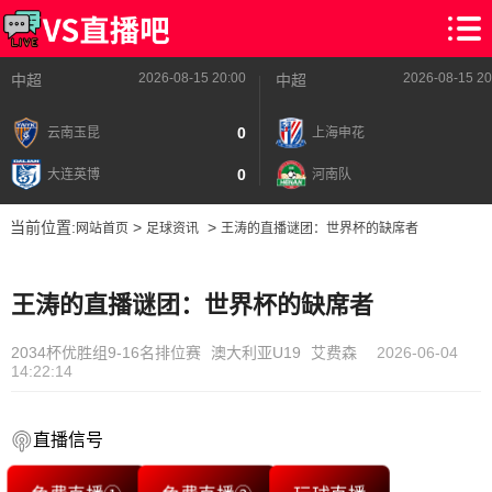
2026-08-15 20:00
2026-08-15 20
中超
中超
0
云南玉昆
上海申花
0
大连英博
河南队
当前位置:
>
>
网站首页
足球资讯
王涛的直播谜团：世界杯的缺席者
王涛的直播谜团：世界杯的缺席者
2034杯优胜组9-16名排位赛
澳大利亚U19
艾费森
2026-06-04
14:22:14
直播信号