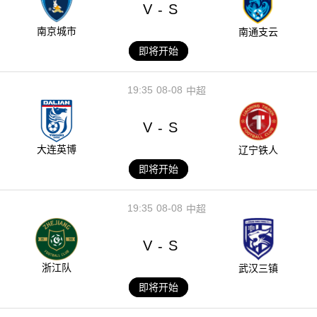
V
S
-
南京城市
南通支云
即将开始
19:35
08-08
中超
V
S
-
大连英博
辽宁铁人
即将开始
19:35
08-08
中超
V
S
-
浙江队
武汉三镇
即将开始