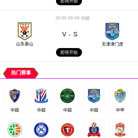
即将开始
20:00
08-09
中超
V
S
-
山东泰山
天津津门虎
即将开始
热门赛事
中超
中超
中超
中超
中甲