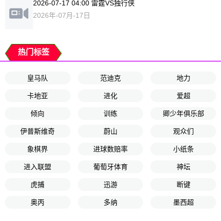
2026-07-17 04:00 雷霆VS独行侠
2026年-07月-17日
热门标签
皇马队
范迪克
地力
卡地亚
进化
爱超
倾向
训练
卿少年俱乐部
伊普斯维奇
蔚山
观众们
象棋界
进球数赔率
小纸条
进入联盟
葡萄牙体育
神坛
虎捕
迅游
断键
奥丙
多纳
墨西超