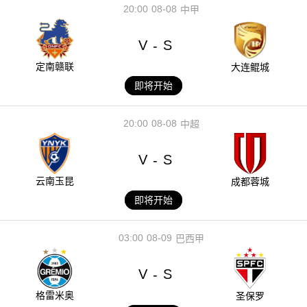
20:00
08-08
中甲
V
S
-
定南赣联
大连鲲城
即将开始
20:00
08-08
中超
V
S
-
云南玉昆
成都蓉城
即将开始
03:00
08-09
巴西甲
V
S
-
格雷米奥
圣保罗