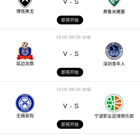
V
S
-
博塔弗戈
弗鲁米嫩塞
即将开始
18:00
08-09
中甲
V
S
-
延边龙鼎
深圳青年人
即将开始
19:00
08-09
中甲
V
S
-
无锡吴钩
宁波职业足球俱乐部
即将开始